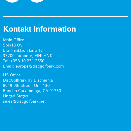
Kontakt Information
Main Office
Spin18 Oy
Etu-Hankkion katu 18
33700 Tampere, FINLAND
Tel. +358 10 231 2550
Email: europe@discgolfpark.com
US Office
DiscGolfPark by Discmania
8949 9th Street, Unit 130
Rancho Cucamonga, CA 91730
United States
sales@discgolfpark.net