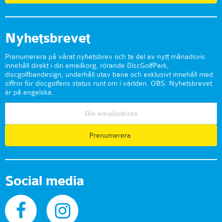
Nyhetsbrevet
Prenumerera på vårat nyhetsbrev och ta del av nytt månadsvis
innehåll direkt i din emailkorg, rörande DiscGolfPark,
discgolfbandesign, underhåll utav bana och exklusivt innehåll med
siffror för discgolfens status runt om i världen. OBS: Nyhetsbrevet
är på engelska.
Prenumerera
Social media