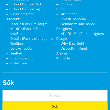
School DiscGolfPark
Om oss
School DiscGolfSet
Banor
Retee program
Alla banor
Produkter
Nyaste banorna
DiscGolfPark Pro Target
Demonstrerade banor
MultiGolfPark-mål
Designers
InfoBoard
Alla DiscGolfPark-designers
DiscGolfPark-visitor counter
Discgolf
TeeSign
Why Disc Golf?
Deluxe TeeSign
Discgolf i Finland
TeePad
Artiklar
Produktgaranti
Kontakta
Installation
Sök