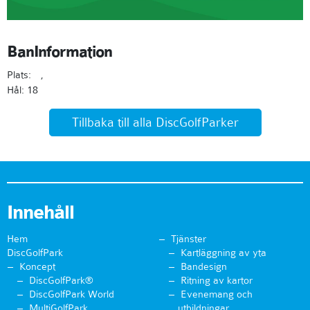
BanInformation
Plats:
,
Hål: 18
Tillbaka till alla DiscGolfParker
Innehåll
Hem
Tjänster
DiscGolfPark
Kartläggning av yta
Koncept
Bandesign
DiscGolfPark®
Ritning av kartor
DiscGolfPark World
Evenemang och
MultiGolfPark
utbildningar