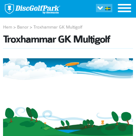
Hem
>
Banor
>
Troxhammar GK Multigolf
Troxhammar GK Multigolf