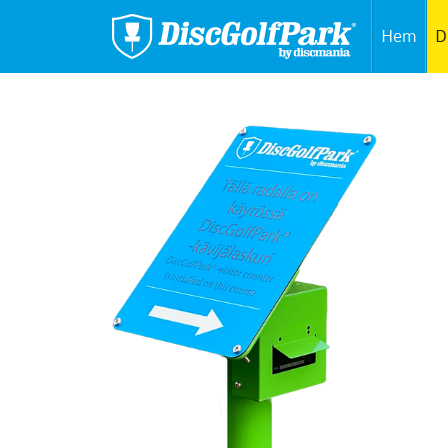
Hem
D