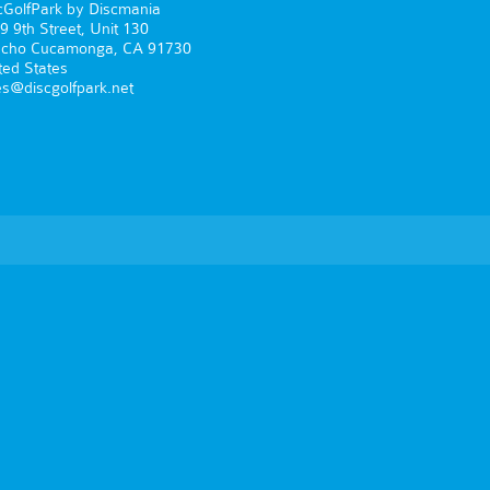
cGolfPark by Discmania
9 9th Street, Unit 130
cho Cucamonga, CA 91730
ted States
es@discgolfpark.net