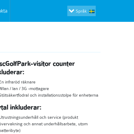
akta
Språk
scGolfPark-visitor counter
kluderar:
En infraröd räknare
Wlan / lan / 3G -mottagare
Stötsäkertfodral och installationsstolpe för enheterna
tal inkluderar:
Utrustningsunderhåll och service (produkt
övervakning och annat underhållsarbete, utom
batteribyte)