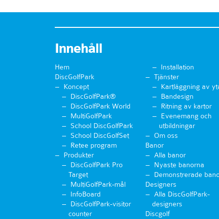
Innehåll
Hem
Installation
DiscGolfPark
Tjänster
Koncept
Kartläggning av yt
DiscGolfPark®
Bandesign
DiscGolfPark World
Ritning av kartor
MultiGolfPark
Evenemang och
School DiscGolfPark
utbildningar
School DiscGolfSet
Om oss
Retee program
Banor
Produkter
Alla banor
DiscGolfPark Pro
Nyaste banorna
Target
Demonstrerade bano
MultiGolfPark-mål
Designers
InfoBoard
Alla DiscGolfPark-
DiscGolfPark-visitor
designers
counter
Discgolf