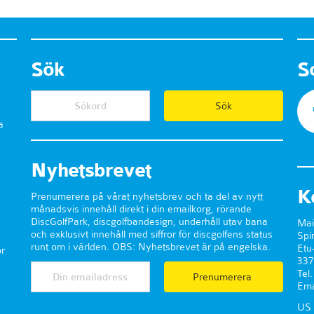
Sök
S
a
Nyhetsbrevet
K
Prenumerera på vårat nyhetsbrev och ta del av nytt
månadsvis innehåll direkt i din emailkorg, rörande
DiscGolfPark, discgolfbandesign, underhåll utav bana
Mai
och exklusivt innehåll med siffror för discgolfens status
Spi
runt om i världen. OBS: Nyhetsbrevet är på engelska.
Etu
r
337
Tel
Prenumerera
Ema
US 