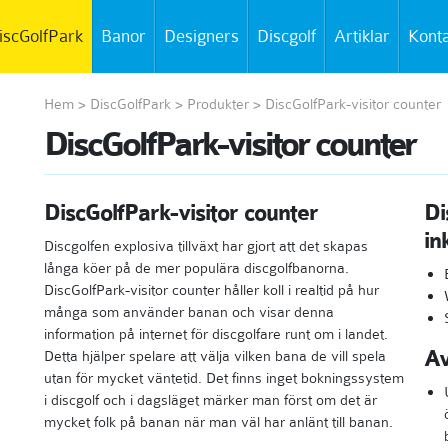
iscGolfPark
Banor
Designers
Discgolf
Artiklar
Kont
Hem
>
DiscGolfPark
>
Produkter
>
DiscGolfPark-visitor counter
DiscGolfPark-visitor counter
DiscGolfPark-visitor counter
Di
in
Discgolfen explosiva tillväxt har gjort att det skapas
långa köer på de mer populära discgolfbanorna.
DiscGolfPark-visitor counter håller koll i realtid på hur
många som använder banan och visar denna
information på internet för discgolfare runt om i landet.
Av
Detta hjälper spelare att välja vilken bana de vill spela
utan för mycket väntetid. Det finns inget bokningssystem
i discgolf och i dagsläget märker man först om det är
mycket folk på banan när man väl har anlänt till banan.