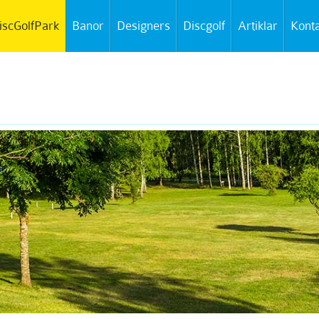
iscGolfPark
Banor
Designers
Discgolf
Artiklar
Kont