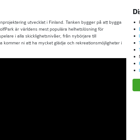
Di
anprojektering utvecklat i Finland. Tanken bygger på att bygga
cGolfPark är världens mest populära helhetslösning för
elare i alla skicklighetsnivåer, från nybörjare till
na kommer ni att ha mycket glädje och rekreationsmöjligheter i