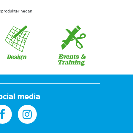
rkprodukter nedan:
ocial media