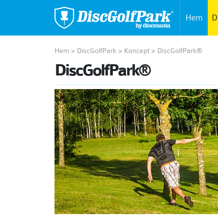
Hem
D
Hem
>
DiscGolfPark
>
Koncept
>
DiscGolfPark®
DiscGolfPark®