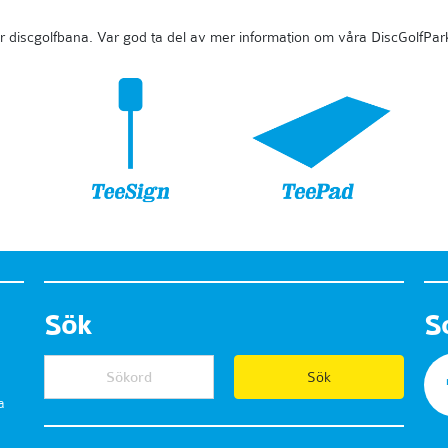
 er discgolfbana. Var god ta del av mer information om våra DiscGolfPa
Sök
S
a