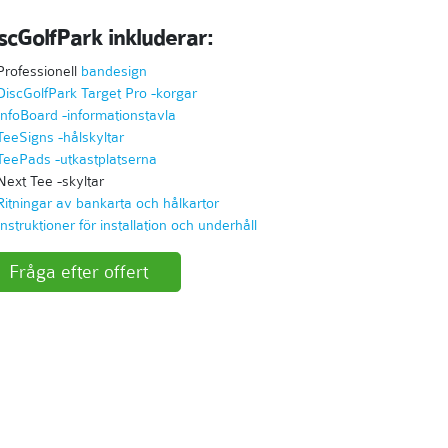
scGolfPark inkluderar:
Professionell
bandesign
DiscGolfPark Target Pro -korgar
InfoBoard -informationstavla
TeeSigns -hålskyltar
TeePads -utkastplatserna
Next Tee -skyltar
Ritningar av bankarta och hålkartor
Instruktioner för installation och underhåll
Fråga efter offert