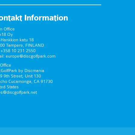
ontakt Information
n Office
n18 Oy
-Hankkion katu 18
00 Tampere, FINLAND
. +358 10 231 2550
il: europe@discgolfpark.com
Office
cGolfPark by Discmania
9 9th Street, Unit 130
cho Cucamonga, CA 91730
ted States
es@discgolfpark.net