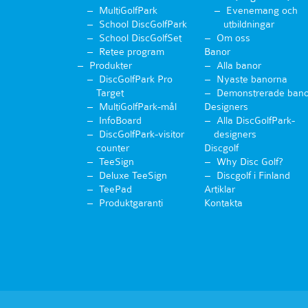
MultiGolfPark
Evenemang och
School DiscGolfPark
utbildningar
School DiscGolfSet
Om oss
Retee program
Banor
Produkter
Alla banor
DiscGolfPark Pro
Nyaste banorna
Target
Demonstrerade bano
MultiGolfPark-mål
Designers
InfoBoard
Alla DiscGolfPark-
DiscGolfPark-visitor
designers
counter
Discgolf
TeeSign
Why Disc Golf?
Deluxe TeeSign
Discgolf i Finland
TeePad
Artiklar
Produktgaranti
Kontakta