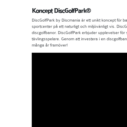
Koncept DiscGolfPark®
DiscGolfPark by Discmania är ett unikt koncept för b
sportcenter på ett naturligt och miljövänligt vis. Dis
discgolfbanor. DiscGolfPark erbjuder upplevelser för sp
tävlingsspelare. Genom att investera i en discgolfba
många år framöver!