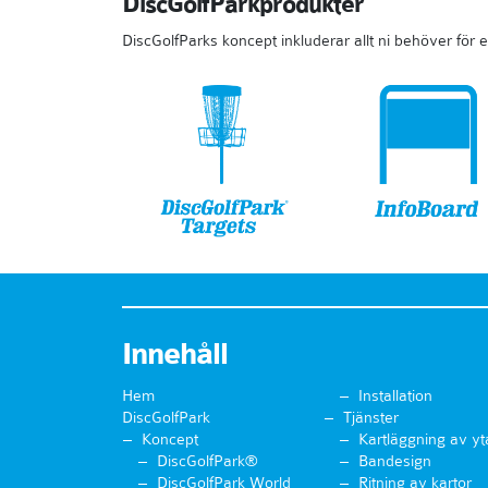
DiscGolfParkprodukter
DiscGolfParks koncept inkluderar allt ni behöver för
Innehåll
Hem
Installation
DiscGolfPark
Tjänster
Koncept
Kartläggning av yt
DiscGolfPark®
Bandesign
DiscGolfPark World
Ritning av kartor