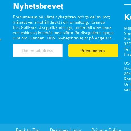
Nyhetsbrevet
K
Prenumerera på vårat nyhetsbrev och ta del av nytt
månadsvis innehåll direkt i din emailkorg, rörande
DiscGolfPark, discgolfbandesign, underhåll utav bana
Mai
och exklusivt innehåll med siffror för discgolfens status
Spi
runt om i världen. OBS: Nyhetsbrevet är på engelska.
Etu
r
337
Tel
Prenumerera
Ema
US 
Dis
894
Ran
Uni
sal
Back to Top
Designer Login
Privacy Policy