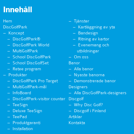
Innehåll
Hem
Tjänster
DiscGolfPark
Kartläggning av yta
Koncept
Bandesign
DiscGolfPark®
Ritning av kartor
DiscGolfPark World
Evenemang och
MultiGolfPark
utbildningar
School DiscGolfPark
Om oss
School DiscGolfSet
Banor
Retee program
Alla banor
Produkter
Nyaste banorna
DiscGolfPark Pro Target
Demonstrerade banor
MultiGolfPark-mål
Designers
InfoBoard
Alla DiscGolfPark-designers
DiscGolfPark-visitor counter
Discgolf
TeeSign
Why Disc Golf?
Deluxe TeeSign
Discgolf i Finland
TeePad
Artiklar
Produktgaranti
Kontakta
Installation