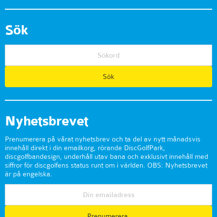
Sök
Nyhetsbrevet
Prenumerera på vårat nyhetsbrev och ta del av nytt månadsvis
innehåll direkt i din emailkorg, rörande DiscGolfPark,
discgolfbandesign, underhåll utav bana och exklusivt innehåll med
siffror för discgolfens status runt om i världen. OBS: Nyhetsbrevet
är på engelska.
Prenumerera