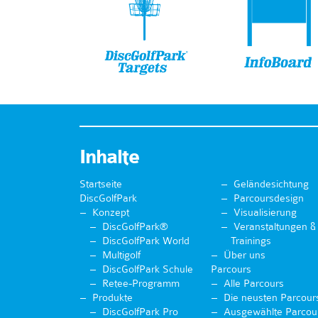
Inhalte
Startseite
Geländesichtung
DiscGolfPark
Parcoursdesign
Konzept
Visualisierung
DiscGolfPark®
Veranstaltungen &
DiscGolfPark World
Trainings
Multigolf
Über uns
DiscGolfPark Schule
Parcours
Retee-Programm
Alle Parcours
Produkte
Die neusten Parcour
DiscGolfPark Pro
Ausgewählte Parcou