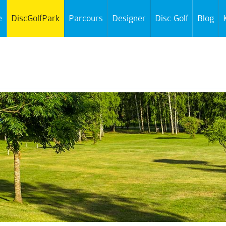
e
DiscGolfPark
Parcours
Designer
Disc Golf
Blog