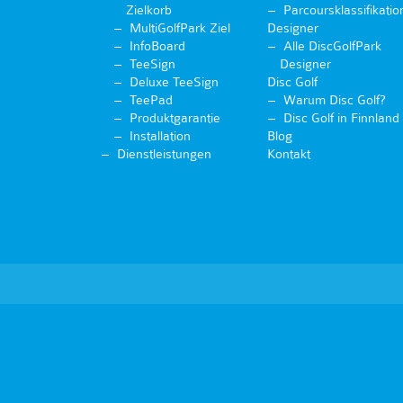
Zielkorb
Parcoursklassifikatio
MultiGolfPark Ziel
Designer
InfoBoard
Alle DiscGolfPark
TeeSign
Designer
Deluxe TeeSign
Disc Golf
TeePad
Warum Disc Golf?
Produktgarantie
Disc Golf in Finnland
Installation
Blog
Dienstleistungen
Kontakt