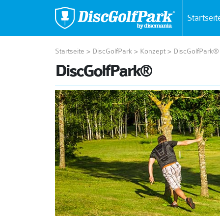
Startseit
Startseite
>
DiscGolfPark
>
Konzept
>
DiscGolfPark®
DiscGolfPark®