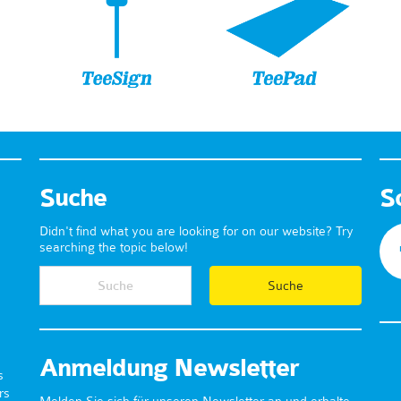
Suche
S
Didn't find what you are looking for on our website? Try
searching the topic below!
Anmeldung Newsletter
s
rs
Melden Sie sich für unseren Newsletter an und erhalte