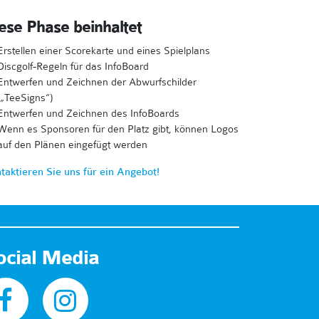
ese Phase beinhaltet
Erstellen einer Scorekarte und eines Spielplans
Discgolf-Regeln für das InfoBoard
Entwerfen und Zeichnen der Abwurfschilder
(„TeeSigns“)
Entwerfen und Zeichnen des InfoBoards
Wenn es Sponsoren für den Platz gibt, können Logos
auf den Plänen eingefügt werden
taktieren Sie uns für ein Angebot!
ocial Media