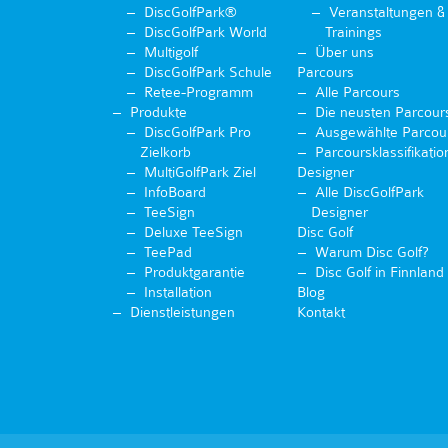
DiscGolfPark®
Veranstaltungen &
DiscGolfPark World
Trainings
Multigolf
Über uns
DiscGolfPark Schule
Parcours
Retee-Programm
Alle Parcours
Produkte
Die neusten Parcour
DiscGolfPark Pro
Ausgewählte Parcou
Zielkorb
Parcoursklassifikatio
MultiGolfPark Ziel
Designer
InfoBoard
Alle DiscGolfPark
TeeSign
Designer
Deluxe TeeSign
Disc Golf
TeePad
Warum Disc Golf?
Produktgarantie
Disc Golf in Finnland
Installation
Blog
Dienstleistungen
Kontakt