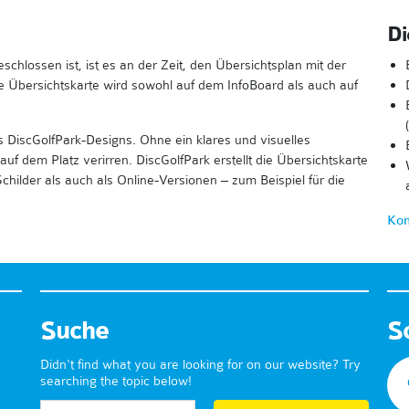
Di
hlossen ist, ist es an der Zeit, den Übersichtsplan mit der
e Übersichtskarte wird sowohl auf dem InfoBoard als auch auf
es DiscGolfPark-Designs. Ohne ein klares und visuelles
uf dem Platz verirren. DiscGolfPark erstellt die Übersichtskarte
hilder als auch als Online-Versionen – zum Beispiel für die
Kon
Suche
S
Didn't find what you are looking for on our website? Try
searching the topic below!