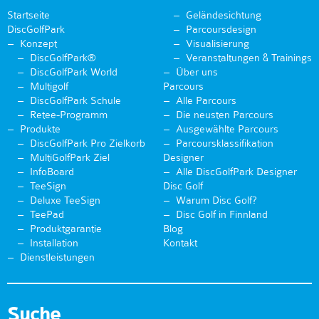
Startseite
Geländesichtung
DiscGolfPark
Parcoursdesign
Konzept
Visualisierung
DiscGolfPark®
Veranstaltungen & Trainings
DiscGolfPark World
Über uns
Multigolf
Parcours
DiscGolfPark Schule
Alle Parcours
Retee-Programm
Die neusten Parcours
Produkte
Ausgewählte Parcours
DiscGolfPark Pro Zielkorb
Parcoursklassifikation
MultiGolfPark Ziel
Designer
InfoBoard
Alle DiscGolfPark Designer
TeeSign
Disc Golf
Deluxe TeeSign
Warum Disc Golf?
TeePad
Disc Golf in Finnland
Produktgarantie
Blog
Installation
Kontakt
Dienstleistungen
Suche