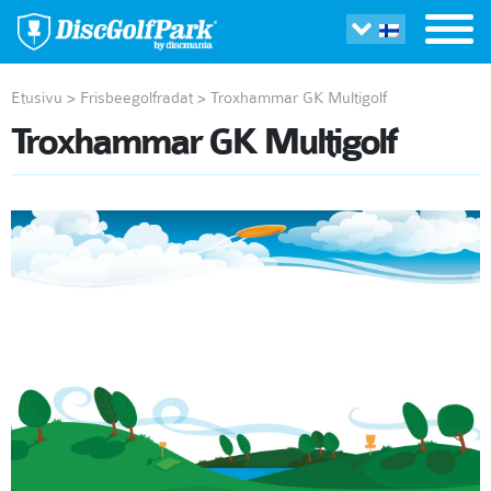
Etusivu
>
Frisbeegolfradat
>
Troxhammar GK Multigolf
Troxhammar GK Multigolf