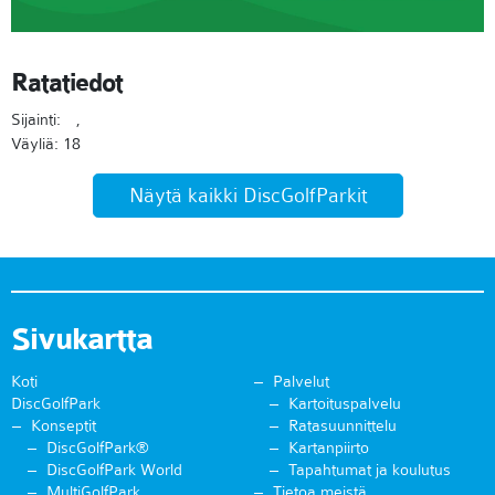
Ratatiedot
Sijainti:
,
Väyliä: 18
Näytä kaikki DiscGolfParkit
Sivukartta
Koti
Palvelut
DiscGolfPark
Kartoituspalvelu
Konseptit
Ratasuunnittelu
DiscGolfPark®
Kartanpiirto
DiscGolfPark World
Tapahtumat ja koulutus
MultiGolfPark
Tietoa meistä