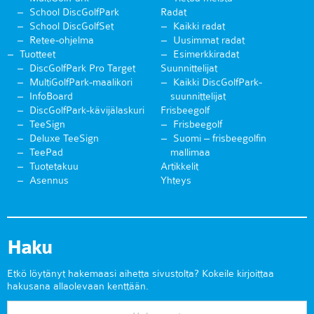
School DiscGolfPark
Radat
School DiscGolfSet
Kaikki radat
Retee-ohjelma
Uusimmat radat
Tuotteet
Esimerkkiradat
DiscGolfPark Pro Target
Suunnittelijat
MultiGolfPark-maalikori
Kaikki DiscGolfPark-
InfoBoard
suunnittelijat
DiscGolfPark-kävijälaskuri
Frisbeegolf
TeeSign
Frisbeegolf
Deluxe TeeSign
Suomi – frisbeegolfin
TeePad
mallimaa
Tuotetakuu
Artikkelit
Asennus
Yhteys
Haku
Etkö löytänyt hakemaasi aihetta sivustolta? Kokeile kirjoittaa
hakusana allaolevaan kenttään.