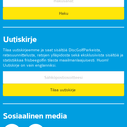
Uutiskirje
Tilaa uutiskirjeemme ja saat sisältöä DiscGolfParkeista,
ratasuunnittelusta, ratojen ylläpidosta sekä eksklusiivista sisältöä ja
statistiikkaa frisbeegolfin tilasta maailmanlaajuisesti. Huom!
Uutiskirje on vain englanniksi.
Tilaa uutiskirje
Sosiaalinen media