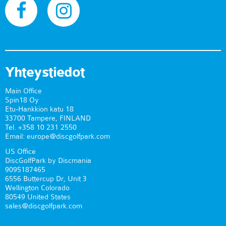
Yhteystiedot
Main Office
Spin18 Oy
Etu-Hankkion katu 18
33700 Tampere, FINLAND
Tel. +358 10 231 2550
Email: europe@discgolfpark.com
US Office
DiscGolfPark by Discmania
9095187465
6556 Buttercup Dr, Unit 3
Wellington Colorado
80549 United States
sales@discgolfpark.com