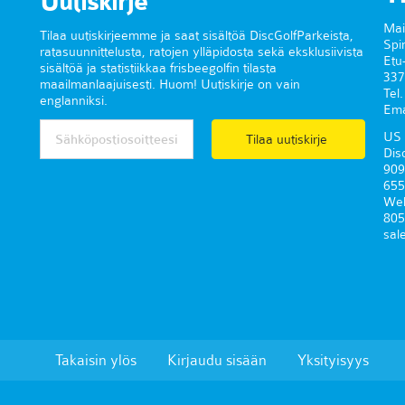
Uutiskirje
Mai
Tilaa uutiskirjeemme ja saat sisältöä DiscGolfParkeista,
Spi
ratasuunnittelusta, ratojen ylläpidosta sekä eksklusiivista
Etu
sisältöä ja statistiikkaa frisbeegolfin tilasta
337
maailmanlaajuisesti. Huom! Uutiskirje on vain
Tel
englanniksi.
Ema
US 
Tilaa uutiskirje
Dis
909
655
Wel
805
sal
Takaisin ylös
Kirjaudu sisään
Yksityisyys