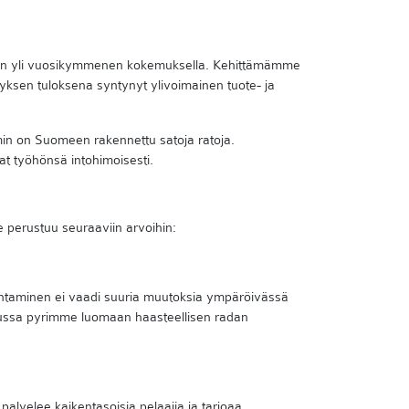
olfiin yli vuosikymmenen kokemuksella. Kehittämämme
yksen tuloksena syntynyt ylivoimainen tuote- ja
oimin on Suomeen rakennettu satoja ratoja.
t työhönsä intohimoisesti.
 perustuu seuraaviin arvoihin:
ntaminen ei vaadi suuria muutoksia ympäröivässä
telussa pyrimme luomaan haasteellisen radan
a palvelee kaikentasoisia pelaajia ja tarjoaa