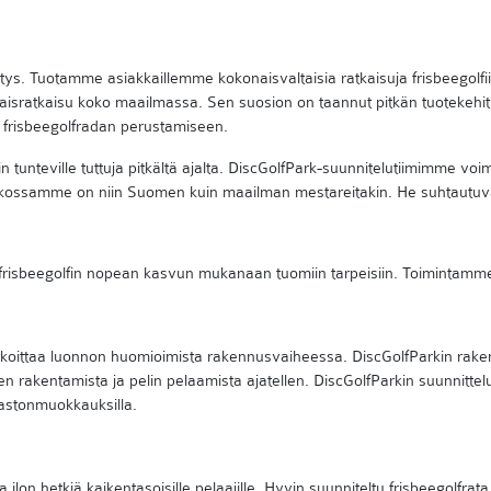
yritys. Tuotamme asiakkaillemme kokonaisvaltaisia ratkaisuja frisbeeg
naisratkaisu koko maailmassa. Sen suosion on taannut pitkän tuotekehit
t frisbeegolfradan perustamiseen.
in tunteville tuttuja pitkältä ajalta. DiscGolfPark-suunnitelutiimimme v
kossamme on niin Suomen kuin maailman mestareitakin. He suhtautuva
frisbeegolfin nopean kasvun mukanaan tuomiin tarpeisiin. Toimintamme
koittaa luonnon huomioimista rakennusvaiheessa. DiscGolfParkin rake
en rakentamista ja pelin pelaamista ajatellen. DiscGolfParkin suunnit
aastonmuokkauksilla.
ja ilon hetkiä kaikentasoisille pelaajille. Hyvin suunniteltu frisbeegolfrat