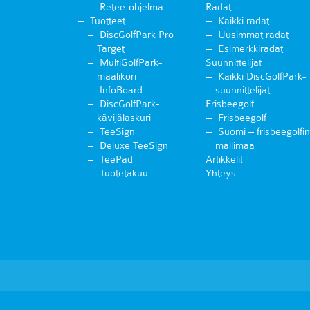
Retee-ohjelma
Radat
Tuotteet
Kaikki radat
DiscGolfPark Pro
Uusimmat radat
Target
Esimerkkiradat
MultiGolfPark-
Suunnittelijat
maalikori
Kaikki DiscGolfPark-
InfoBoard
suunnittelijat
DiscGolfPark-
Frisbeegolf
kävijälaskuri
Frisbeegolf
TeeSign
Suomi – frisbeegolfin
Deluxe TeeSign
mallimaa
TeePad
Artikkelit
Tuotetakuu
Yhteys