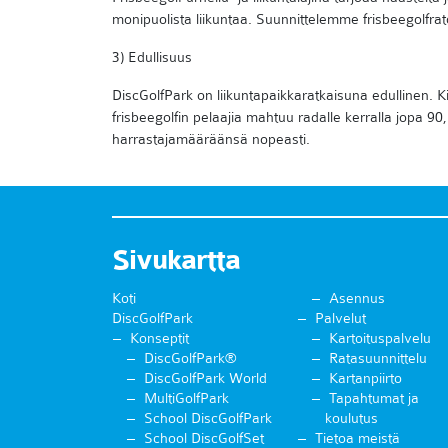
monipuolista liikuntaa. Suunnittelemme frisbeegolfrat
3) Edullisuus
DiscGolfPark on liikuntapaikkaratkaisuna edullinen. 
frisbeegolfin pelaajia mahtuu radalle kerralla jopa 90
harrastajamääräänsä nopeasti.
Sivukartta
Koti
Asennus
DiscGolfPark
Palvelut
Konseptit
Kartoituspalvelu
DiscGolfPark®
Ratasuunnittelu
DiscGolfPark World
Kartanpiirto
MultiGolfPark
Tapahtumat ja
School DiscGolfPark
koulutus
School DiscGolfSet
Tietoa meistä