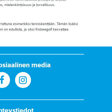
, mielenkiintoisuus ja turvallisuus.
rattuna esimerkiksi tenniskenttään. Tämän lisäksi
 on edullista, ja siksi frisbeegolf kasvattaa
osiaalinen media
hteystiedot