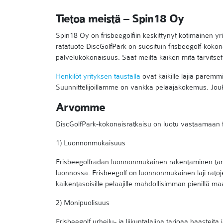
Tietoa meistä – Spin18 Oy
Spin18 Oy on frisbeegolfiin keskittynyt kotimainen 
ratatuote DiscGolfPark on suosituin frisbeegolf-koko
palvelukokonaisuus. Saat meiltä kaiken mitä tarvitse
Henkilöt yrityksen taustalla
ovat kaikille lajia paremm
Suunnittelijoillamme on vankka pelaajakokemus. Jou
Arvomme
DiscGolfPark-kokonaisratkaisu on luotu vastaamaan 
1) Luonnonmukaisuus
Frisbeegolfradan luonnonmukainen rakentaminen tar
luonnossa. Frisbeegolf on luonnonmukainen laji ratoj
kaikentasoisille pelaajille mahdollisimman pienillä m
2) Monipuolisuus
Frisbeegolf urheilu- ja liikuntalajina tarjoaa haasteita 