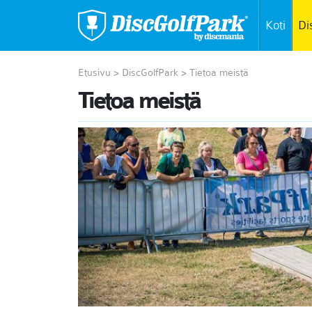
Koti
Di
Etusivu
>
DiscGolfPark
>
Tietoa meistä
Tietoa meistä