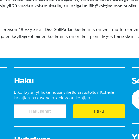
oja yli 20 vuoden kokemuksella, suunnittelun lähtökohtina monipuolisuus
Kilpatason 18-väyläisen DiscGolfParkin kustannus on vain murto-osa ver
, joten käyttäjäkohtainen kustannus on erittäin pieni. Myös harrastaminen
Haku
S
Etkö löytänyt hakemaasi aihetta sivustolta? Kokeile
kirjoittaa hakusana allaolevaan kenttään.
Y