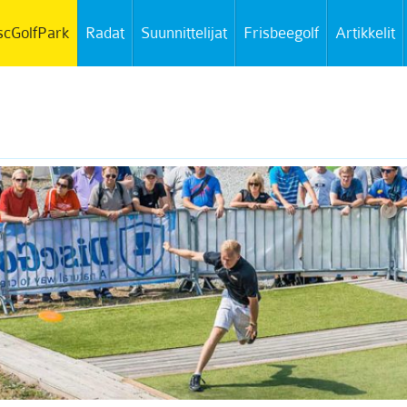
scGolfPark
Radat
Suunnittelijat
Frisbeegolf
Artikkelit