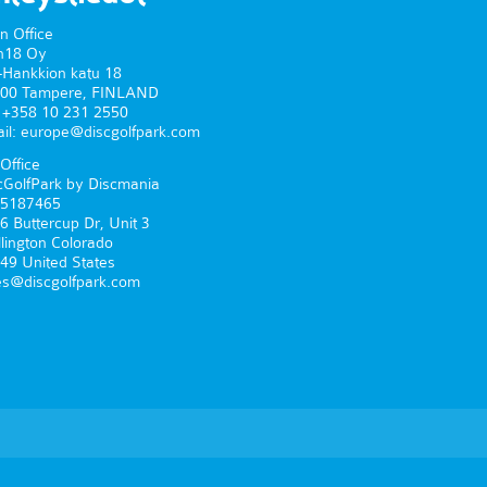
n Office
n18 Oy
-Hankkion katu 18
00 Tampere, FINLAND
. +358 10 231 2550
il: europe@discgolfpark.com
Office
cGolfPark by Discmania
5187465
6 Buttercup Dr, Unit 3
lington Colorado
49 United States
es@discgolfpark.com