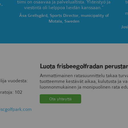
tiimi on osaavaa ja palvelualtista. Yhteistyö ja
t
.,
viestintä oli helppoa heidän kanssaan.”
m
Åsa Grellsgård, Sports Director, municipality of
Motala, Sweden
Jos
Luota frisbeegolfradan perusta
Ammattimainen ratasuunnittelu takaa turva
lija vuodesta:
tuotteemme kestävät aikaa, kulutusta ja va
luonnonmukainen ja monipuolinen rata edul
 ratoja: 102
Ota yhteyttä
iscgolfpark.com