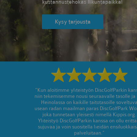
kustannustehokas liikuntapaikka!
Kysy tarjousta
”Kun aloitimme yhteistyön DiscGolfParkin kan
niin tekemisemme nousi seuraavalle tasolle ja
Heinolassa on kaikille taitotasoille soveltuv
usean radan maailman paras DiscGolfPark Wor
joka tunnetaan yleisesti nimellä Kippis.org.
Yhteistyö DiscGolfParkin kanssa on ollu erittä
sujuvaa ja voin suositella heidän ensiluokkais
palveluitaan.”