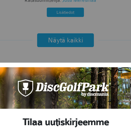
Ratasuunnittelija:
Jussi Meresmaa
Lisätiedot
Näytä kaikki
Tilaa uutiskirjeemme