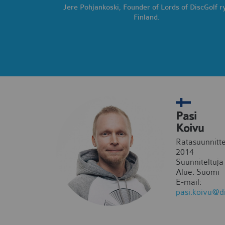
Jere Pohjankoski, Founder of Lords of DiscGolf ry
Finland.
Pasi
Koivu
Ratasuunnitte
2014
Suunniteltuja
Alue: Suomi
E-mail:
pasi.koivu@d