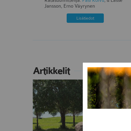
Ratasuunnittelija:
Pasi Koivu
,
& Lasse
Jansson, Erno Väyrynen
Lisätiedot
Artikkelit