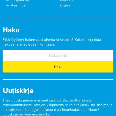
Tuotetakuu
Artikkelit
Asennus
Yhteys
Haku
Etkö löytänyt hakemaasi aihetta sivustolta? Kokeile kirjoittaa
hakusana allaolevaan kenttään.
Uutiskirje
Tilaa uutiskirjeemme ja saat sisältöä DiscGolfParkeista,
ratasuunnittelusta, ratojen ylläpidosta sekä eksklusiivista sisältöä ja
statistiikkaa frisbeegolfin tilasta maailmanlaajuisesti. Huom!
Uutiskirje on vain englanniksi.