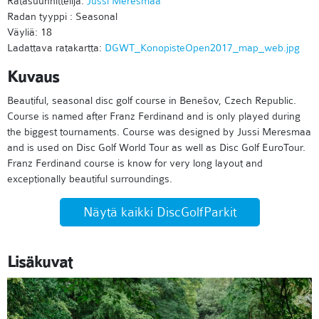
Ratasuunnittelija:
Jussi Meresmaa
Radan tyyppi : Seasonal
Väyliä: 18
Ladattava ratakartta:
DGWT_KonopisteOpen2017_map_web.jpg
Kuvaus
Beautiful, seasonal disc golf course in Benešov, Czech Republic.
Course is named after Franz Ferdinand and is only played during
the biggest tournaments. Course was designed by Jussi Meresmaa
and is used on Disc Golf World Tour as well as Disc Golf EuroTour.
Franz Ferdinand course is know for very long layout and
exceptionally beautiful surroundings.
Näytä kaikki DiscGolfParkit
Lisäkuvat