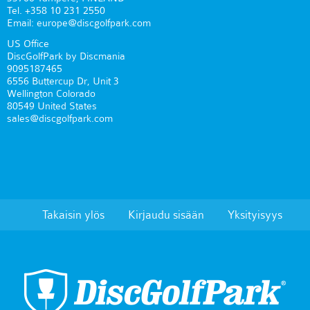
Tel. +358 10 231 2550
Email: europe@discgolfpark.com
US Office
DiscGolfPark by Discmania
9095187465
6556 Buttercup Dr, Unit 3
Wellington Colorado
80549 United States
sales@discgolfpark.com
Takaisin ylös
Kirjaudu sisään
Yksityisyys