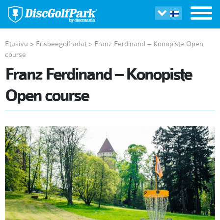
Etusivu
>
Frisbeegolfradat
>
Franz Ferdinand – Konopiste Open
course
Franz Ferdinand – Konopiste
Open course