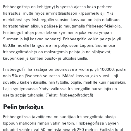
Frisbeegolfista on kehittynyt lyhyessä ajassa koko perheen
harrastus, mutta myös ammattilaistason kilpaurheilulaji. Yksi
merkittävä syy frisbeegolfin suosion kasvuun on lajin edullisuus:
harrastamisen alkuun pääsee jo muutamalla frisbeegolf-kiekolla.
Frisbeegolfratoja perustetaan kymmeniä joka vuosi ympäri
Suomen ja laji kasvaa nopeasti. Frisbeegolfia voikin pelata jo yli
650:llä radalla Hangosta aina pohjoiseen Lappiin. Suurin osa
frisbeegolfradoista on maksuttomia pelata ja ne sijaitsevat
kaupunkien ja kuntien puisto- ja ulkoilualueilla.
Frisbeegolfin harrastajia on Suomessa arviolta jo yli 100000, joista
noin 5% on jäsenenä seurassa. Määrä kasvaa joka vuosi. Laji
soveltuu kaiken ikäisille, niin tytöille, pojille, miehille kuin naisillekin.
Lajin syntymaassa Yhdysvalloissa frisbeegolfin harrastajia on
useita satoja tuhansia. (Teksti: frisbeegolfradat.fi)
Pelin tarkoitus
Frisbeegolfissa tavoitteena on suorittaa frisbeegolfrata alusta
loppuun mahdollisimman vähin heitoin. Frisbeegolfissa väylien
pituudet vaihtelevat 50 metristä aina yli 250 metriin. Golfista tutut