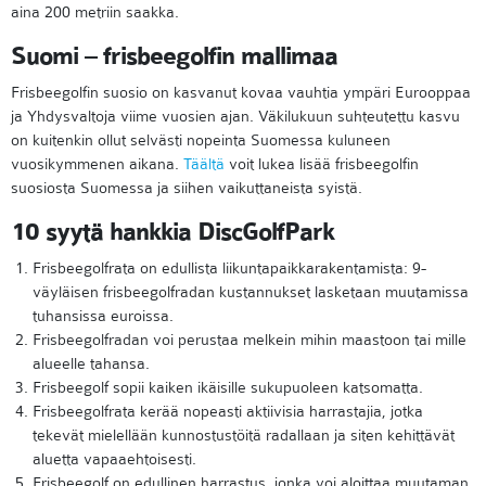
aina 200 metriin saakka.
Suomi – frisbeegolfin mallimaa
Frisbeegolfin suosio on kasvanut kovaa vauhtia ympäri Eurooppaa
ja Yhdysvaltoja viime vuosien ajan. Väkilukuun suhteutettu kasvu
on kuitenkin ollut selvästi nopeinta Suomessa kuluneen
vuosikymmenen aikana.
Täältä
voit lukea lisää frisbeegolfin
suosiosta Suomessa ja siihen vaikuttaneista syistä.
10 syytä hankkia DiscGolfPark
Frisbeegolfrata on edullista liikuntapaikkarakentamista: 9-
väyläisen frisbeegolfradan kustannukset lasketaan muutamissa
tuhansissa euroissa.
Frisbeegolfradan voi perustaa melkein mihin maastoon tai mille
alueelle tahansa.
Frisbeegolf sopii kaiken ikäisille sukupuoleen katsomatta.
Frisbeegolfrata kerää nopeasti aktiivisia harrastajia, jotka
tekevät mielellään kunnostustöitä radallaan ja siten kehittävät
aluetta vapaaehtoisesti.
Frisbeegolf on edullinen harrastus, jonka voi aloittaa muutaman