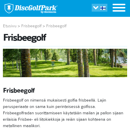
Etusivu
>
Frisbeegolf
>
Frisbeegolf
Frisbeegolf
Frisbeegolf
Frisbeegolf on nimensä mukaisesti golfia frisbeellä. Lajin
perusperiaate on sama kuin perinteisessä golfissa.
Frisbeegolfradan suorittamiseen käytetään mailan ja pallon sijaan
erilaisia Frisbee- eli liitokiekkoja ja reiän sijaan kohteena on
metallinen maalikori.