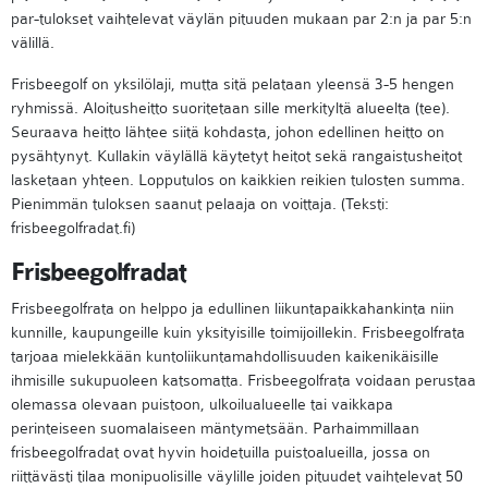
par-tulokset vaihtelevat väylän pituuden mukaan par 2:n ja par 5:n
välillä.
Frisbeegolf on yksilölaji, mutta sitä pelataan yleensä 3-5 hengen
ryhmissä. Aloitusheitto suoritetaan sille merkityltä alueelta (tee).
Seuraava heitto lähtee siitä kohdasta, johon edellinen heitto on
pysähtynyt. Kullakin väylällä käytetyt heitot sekä rangaistusheitot
lasketaan yhteen. Lopputulos on kaikkien reikien tulosten summa.
Pienimmän tuloksen saanut pelaaja on voittaja. (Teksti:
frisbeegolfradat.fi)
Frisbeegolfradat
Frisbeegolfrata on helppo ja edullinen liikuntapaikkahankinta niin
kunnille, kaupungeille kuin yksityisille toimijoillekin. Frisbeegolfrata
tarjoaa mielekkään kuntoliikuntamahdollisuuden kaikenikäisille
ihmisille sukupuoleen katsomatta. Frisbeegolfrata voidaan perustaa
olemassa olevaan puistoon, ulkoilualueelle tai vaikkapa
perinteiseen suomalaiseen mäntymetsään. Parhaimmillaan
frisbeegolfradat ovat hyvin hoidetuilla puistoalueilla, jossa on
riittävästi tilaa monipuolisille väylille joiden pituudet vaihtelevat 50