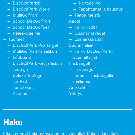
DiscGolfPark®
Kartanpiirto
DiscGolfPark World
Tapahtumat ja koulutus
MultiGolfPark
Tietoa meistä
School DiscGolfPark
Radat
School DiscGolfSet
Kaikki radat
Retee-ohjelma
Uusimmat radat
Tuotteet
Esimerkkiradat
DiscGolfPark Pro Target
Suunnittelijat
MultiGolfPark-maalikori
Kaikki DiscGolfPark-
InfoBoard
suunnittelijat
DiscGolfPark-kävijälaskuri
Frisbeegolf
TeeSign
Frisbeegolf
Deluxe TeeSign
Suomi – frisbeegolfin
TeePad
mallimaa
Tuotetakuu
Artikkelit
Asennus
Yhteys
Haku
Etkö löytänyt hakemaasi aihetta sivustolta? Kokeile kirjoittaa