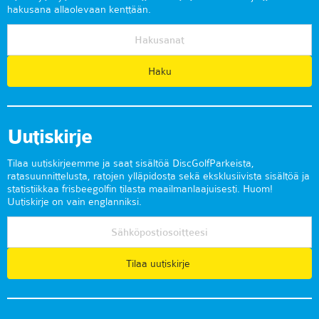
hakusana allaolevaan kenttään.
Uutiskirje
Tilaa uutiskirjeemme ja saat sisältöä DiscGolfParkeista,
ratasuunnittelusta, ratojen ylläpidosta sekä eksklusiivista sisältöä ja
statistiikkaa frisbeegolfin tilasta maailmanlaajuisesti. Huom!
Uutiskirje on vain englanniksi.
Tilaa uutiskirje