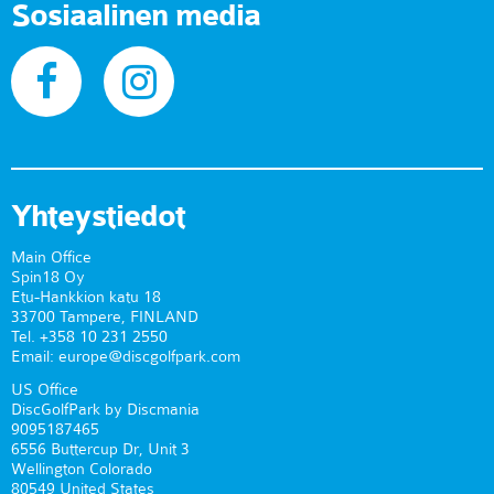
Sosiaalinen media
Yhteystiedot
Main Office
Spin18 Oy
Etu-Hankkion katu 18
33700 Tampere, FINLAND
Tel. +358 10 231 2550
Email: europe@discgolfpark.com
US Office
DiscGolfPark by Discmania
9095187465
6556 Buttercup Dr, Unit 3
Wellington Colorado
80549 United States