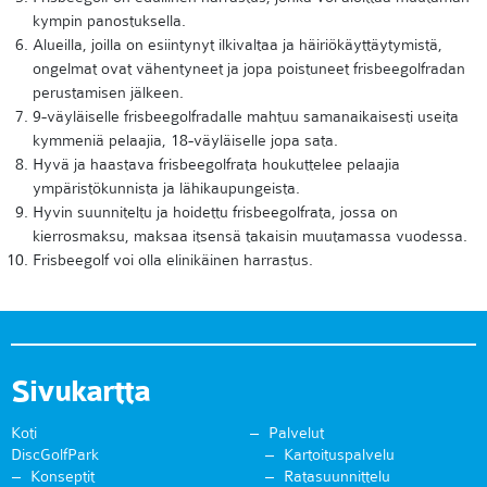
kympin panostuksella.
Alueilla, joilla on esiintynyt ilkivaltaa ja häiriökäyttäytymistä,
ongelmat ovat vähentyneet ja jopa poistuneet frisbeegolfradan
perustamisen jälkeen.
9-väyläiselle frisbeegolfradalle mahtuu samanaikaisesti useita
kymmeniä pelaajia, 18-väyläiselle jopa sata.
Hyvä ja haastava frisbeegolfrata houkuttelee pelaajia
ympäristökunnista ja lähikaupungeista.
Hyvin suunniteltu ja hoidettu frisbeegolfrata, jossa on
kierrosmaksu, maksaa itsensä takaisin muutamassa vuodessa.
Frisbeegolf voi olla elinikäinen harrastus.
Sivukartta
Koti
Palvelut
DiscGolfPark
Kartoituspalvelu
Konseptit
Ratasuunnittelu