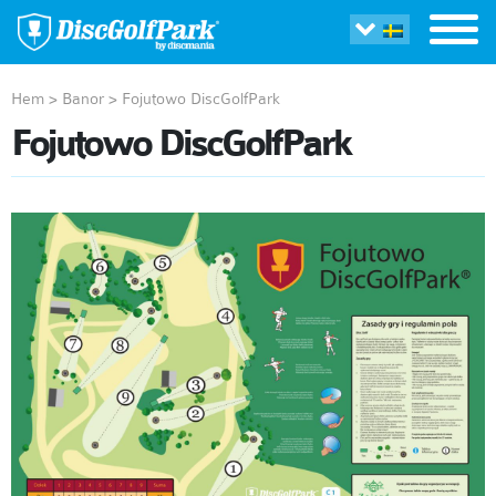
Hem
>
Banor
>
Fojutowo DiscGolfPark
Fojutowo DiscGolfPark