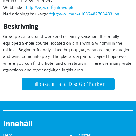
Kontakt: +48 694 414 247
Webbsida :
http://zajazd-fojutowo.pl/
Nedladdningsbar karta:
fojutowo_map-e1632482763483.jpg
Beskrivning
Great place to spend weekend or family vacation. It is a fully
equipped 9-hole course, located on a hill with a windmill in the
middle. Beginner friendly place but not that easy as both elevation
and wind come into play. The place is a part of Zajazd Fojutowo
where you can find a hotel and a restaurant. There are many water
attractions and other activities in this area.
Tillbaka till alla DiscGolfParker
Innehåll
Hem
Tjänster