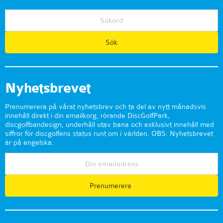
Nyhetsbrevet
Prenumerera på vårat nyhetsbrev och ta del av nytt månadsvis
innehåll direkt i din emailkorg, rörande DiscGolfPark,
discgolfbandesign, underhåll utav bana och exklusivt innehåll med
siffror för discgolfens status runt om i världen. OBS: Nyhetsbrevet
är på engelska.
Prenumerera