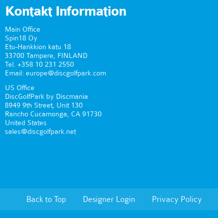
Kontakt Information
Main Office
Spin18 Oy
Etu-Hankkion katu 18
33700 Tampere, FINLAND
Tel. +358 10 231 2550
Email: europe@discgolfpark.com
US Office
DiscGolfPark by Discmania
8949 9th Street, Unit 130
Rancho Cucamonga, CA 91730
United States
sales@discgolfpark.net
Back to Top
Designer Login
Privacy Policy