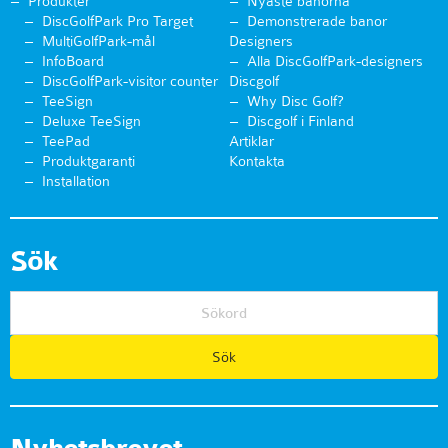
Produkter
Nyaste banorna
DiscGolfPark Pro Target
Demonstrerade banor
MultiGolfPark-mål
Designers
InfoBoard
Alla DiscGolfPark-designers
DiscGolfPark-visitor counter
Discgolf
TeeSign
Why Disc Golf?
Deluxe TeeSign
Discgolf i Finland
TeePad
Artiklar
Produktgaranti
Kontakta
Installation
Sök