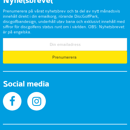
Nyhetsbrevet
Prenumerera på vårat nyhetsbrev och ta del av nytt månadsvis
innehåll direkt i din emailkorg, rörande DiscGolfPark,
discgolfbandesign, underhåll utav bana och exklusivt innehåll med
siffror för discgolfens status runt om i världen. OBS: Nyhetsbrevet
är på engelska.
Prenumerera
Social media