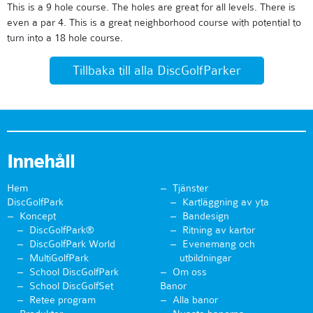
This is a 9 hole course. The holes are great for all levels. There is
even a par 4. This is a great neighborhood course with potential to
turn into a 18 hole course.
Tillbaka till alla DiscGolfParker
Innehåll
Hem
Tjänster
DiscGolfPark
Kartläggning av yta
Koncept
Bandesign
DiscGolfPark®
Ritning av kartor
DiscGolfPark World
Evenemang och
MultiGolfPark
utbildningar
School DiscGolfPark
Om oss
School DiscGolfSet
Banor
Retee program
Alla banor