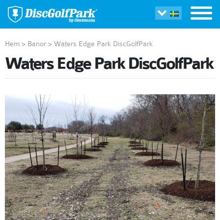
Hem
>
Banor
>
Waters Edge Park DiscGolfPark
Waters Edge Park DiscGolfPark