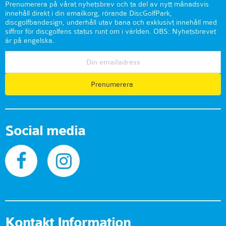
Prenumerera på vårat nyhetsbrev och ta del av nytt månadsvis
innehåll direkt i din emailkorg, rörande DiscGolfPark,
discgolfbandesign, underhåll utav bana och exklusivt innehåll med
siffror för discgolfens status runt om i världen. OBS: Nyhetsbrevet
är på engelska.
Prenumerera
Social media
Kontakt Information