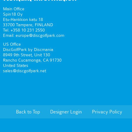
Main Office
Spin18 Oy
Etu-Hankkion katu 18
33700 Tampere, FINLAND
Tel. +358 10 231 2550
Email: europe@discgolfpark.com
US Office
DiscGolfPark by Discmania
8949 9th Street, Unit 130
Rancho Cucamonga, CA 91730
United States
sales@discgolfpark.net
Back to Top
Designer Login
Privacy Policy