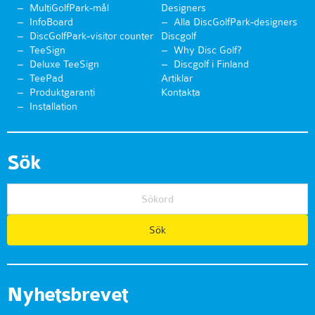
MultiGolfPark-mål
Designers
InfoBoard
Alla DiscGolfPark-designers
DiscGolfPark-visitor counter
Discgolf
TeeSign
Why Disc Golf?
Deluxe TeeSign
Discgolf i Finland
TeePad
Artiklar
Produktgaranti
Kontakta
Installation
Sök
Nyhetsbrevet