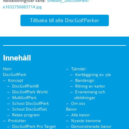
Nedladdningsbar karta:
Smedby_DiscGolfPark-
e1632756883714.jpg
Tillbaka till alla DiscGolfParker
Innehåll
Hem
Tjänster
DiscGolfPark
Kartläggning av yta
Koncept
Bandesign
DiscGolfPark®
Ritning av kartor
DiscGolfPark World
Evenemang och
MultiGolfPark
utbildningar
School DiscGolfPark
Om oss
School DiscGolfSet
Banor
Retee program
Alla banor
Produkter
Nyaste banorna
DiscGolfPark Pro Target
Demonstrerade banor