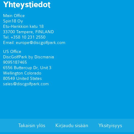
Yhteystiedot
Main Office
Spin18 Oy
Etu-Hankkion katu 18
33700 Tampere, FINLAND
Tel. +358 10 231 2550
Email: europe@discgolfpark.com
US Office
DiscGolfPark by Discmania
9095187465
6556 Buttercup Dr, Unit 3
Wellington Colorado
80549 United States
sales@discgolfpark.com
Takaisin ylös
Kirjaudu sisään
Yksityisyys