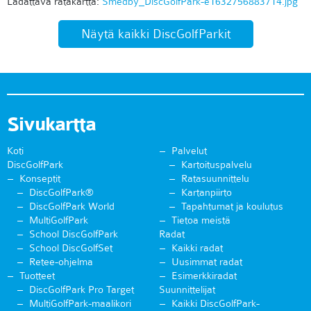
Ladattava ratakartta:
Smedby_DiscGolfPark-e1632756883714.jpg
Näytä kaikki DiscGolfParkit
Sivukartta
Koti
Palvelut
DiscGolfPark
Kartoituspalvelu
Konseptit
Ratasuunnittelu
DiscGolfPark®
Kartanpiirto
DiscGolfPark World
Tapahtumat ja koulutus
MultiGolfPark
Tietoa meistä
School DiscGolfPark
Radat
School DiscGolfSet
Kaikki radat
Retee-ohjelma
Uusimmat radat
Tuotteet
Esimerkkiradat
DiscGolfPark Pro Target
Suunnittelijat
MultiGolfPark-maalikori
Kaikki DiscGolfPark-