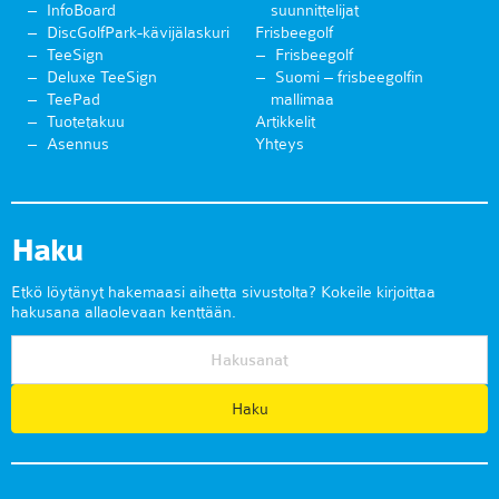
InfoBoard
suunnittelijat
DiscGolfPark-kävijälaskuri
Frisbeegolf
TeeSign
Frisbeegolf
Deluxe TeeSign
Suomi – frisbeegolfin
TeePad
mallimaa
Tuotetakuu
Artikkelit
Asennus
Yhteys
Haku
Etkö löytänyt hakemaasi aihetta sivustolta? Kokeile kirjoittaa
hakusana allaolevaan kenttään.