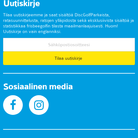
Uutiskirje
Tilaa uutiskirjeemme ja saat sisältöä DiscGolfParkeista,
ratasuunnittelusta, ratojen ylläpidosta sekä eksklusiivista sisältöä ja
statistiikkaa frisbeegolfin tilasta maailmanlaajuisesti. Huom!
Uutiskirje on vain englanniksi.
Tilaa uutiskirje
Sosiaalinen media