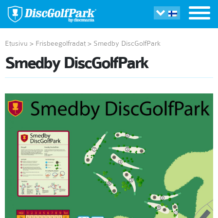
Etusivu
>
Frisbeegolfradat
>
Smedby DiscGolfPark
Smedby DiscGolfPark