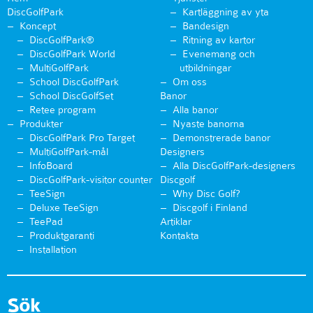
DiscGolfPark
Kartläggning av yta
Koncept
Bandesign
DiscGolfPark®
Ritning av kartor
DiscGolfPark World
Evenemang och
MultiGolfPark
utbildningar
School DiscGolfPark
Om oss
School DiscGolfSet
Banor
Retee program
Alla banor
Produkter
Nyaste banorna
DiscGolfPark Pro Target
Demonstrerade banor
MultiGolfPark-mål
Designers
InfoBoard
Alla DiscGolfPark-designers
DiscGolfPark-visitor counter
Discgolf
TeeSign
Why Disc Golf?
Deluxe TeeSign
Discgolf i Finland
TeePad
Artiklar
Produktgaranti
Kontakta
Installation
Sök