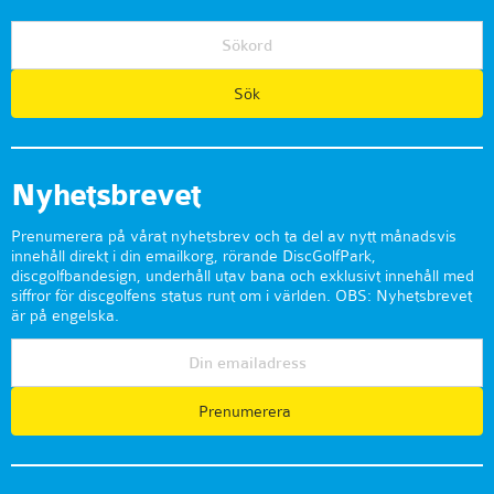
Nyhetsbrevet
Prenumerera på vårat nyhetsbrev och ta del av nytt månadsvis
innehåll direkt i din emailkorg, rörande DiscGolfPark,
discgolfbandesign, underhåll utav bana och exklusivt innehåll med
siffror för discgolfens status runt om i världen. OBS: Nyhetsbrevet
är på engelska.
Prenumerera