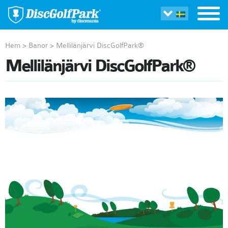
Hem
>
Banor
>
Mellilänjärvi DiscGolfPark®
Mellilänjärvi DiscGolfPark®