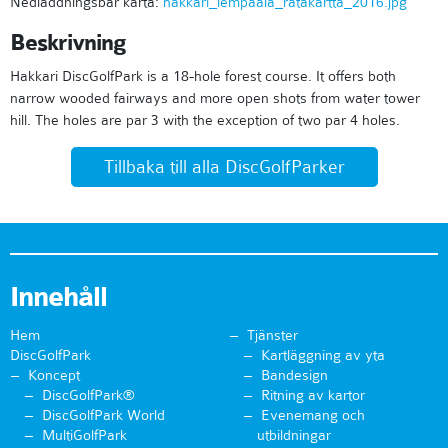
Nedladdningsbar karta:
hakkari_lempaala_ratakartta_2016.jpg
Beskrivning
Hakkari DiscGolfPark is a 18-hole forest course. It offers both
narrow wooded fairways and more open shots from water tower
hill. The holes are par 3 with the exception of two par 4 holes.
Tillbaka till alla DiscGolfParker
Innehåll
Hem
Tjänster
DiscGolfPark
Kartläggning av yta
Koncept
Bandesign
DiscGolfPark®
Ritning av kartor
DiscGolfPark World
Evenemang och
MultiGolfPark
utbildningar