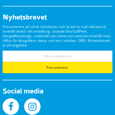
Nyhetsbrevet
Prenumerera på vårat nyhetsbrev och ta del av nytt månadsvis
innehåll direkt i din emailkorg, rörande DiscGolfPark,
discgolfbandesign, underhåll utav bana och exklusivt innehåll med
siffror för discgolfens status runt om i världen. OBS: Nyhetsbrevet
är på engelska.
Prenumerera
Social media