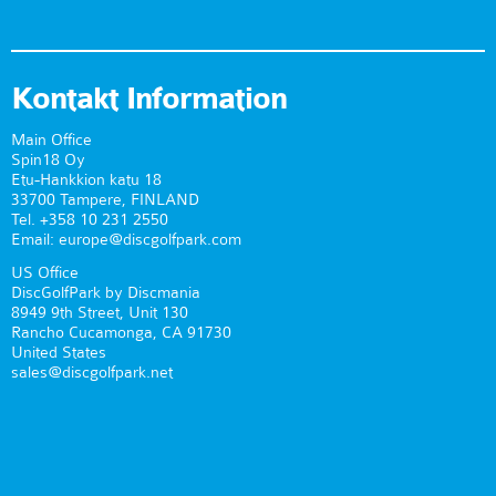
Kontakt Information
Main Office
Spin18 Oy
Etu-Hankkion katu 18
33700 Tampere, FINLAND
Tel. +358 10 231 2550
Email: europe@discgolfpark.com
US Office
DiscGolfPark by Discmania
8949 9th Street, Unit 130
Rancho Cucamonga, CA 91730
United States
sales@discgolfpark.net