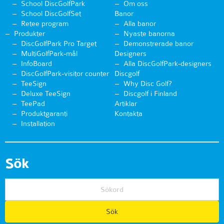
School DiscGolfPark
Om oss
School DiscGolfSet
Banor
Retee program
Alla banor
Produkter
Nyaste banorna
DiscGolfPark Pro Target
Demonstrerade banor
MultiGolfPark-mål
Designers
InfoBoard
Alla DiscGolfPark-designers
DiscGolfPark-visitor counter
Discgolf
TeeSign
Why Disc Golf?
Deluxe TeeSign
Discgolf i Finland
TeePad
Artiklar
Produktgaranti
Kontakta
Installation
Sök