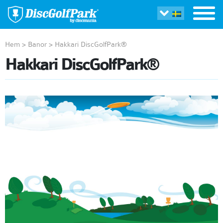
Hem
>
Banor
>
Hakkari DiscGolfPark®
Hakkari DiscGolfPark®