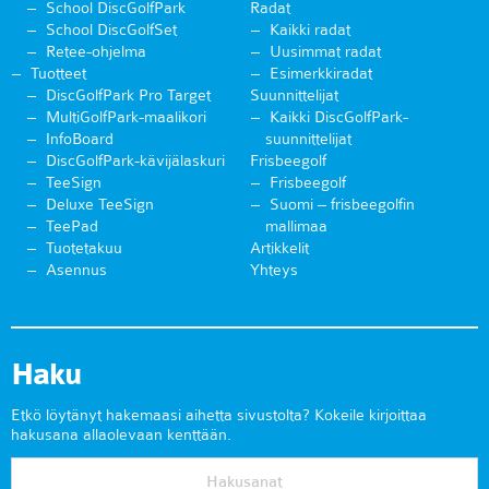
School DiscGolfPark
Radat
School DiscGolfSet
Kaikki radat
Retee-ohjelma
Uusimmat radat
Tuotteet
Esimerkkiradat
DiscGolfPark Pro Target
Suunnittelijat
MultiGolfPark-maalikori
Kaikki DiscGolfPark-
InfoBoard
suunnittelijat
DiscGolfPark-kävijälaskuri
Frisbeegolf
TeeSign
Frisbeegolf
Deluxe TeeSign
Suomi – frisbeegolfin
TeePad
mallimaa
Tuotetakuu
Artikkelit
Asennus
Yhteys
Haku
Etkö löytänyt hakemaasi aihetta sivustolta? Kokeile kirjoittaa
hakusana allaolevaan kenttään.