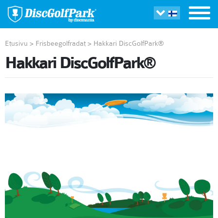
Etusivu
>
Frisbeegolfradat
>
Hakkari DiscGolfPark®
Hakkari DiscGolfPark®