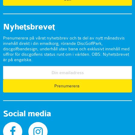
Nyhetsbrevet
Prenumerera på vårat nyhetsbrev och ta del av nytt månadsvis
innehåll direkt i din emailkorg, rörande DiscGolfPark,
discgolfbandesign, underhåll utav bana och exklusivt innehåll med
siffror för discgolfens status runt om i världen. OBS: Nyhetsbrevet
är på engelska.
Prenumerera
Social media