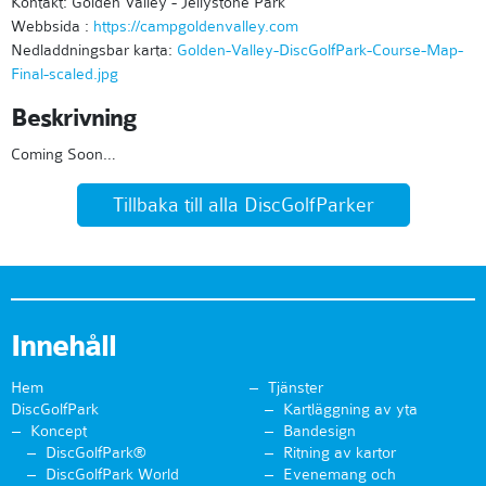
Kontakt: Golden Valley - Jellystone Park
Webbsida :
https://campgoldenvalley.com
Nedladdningsbar karta:
Golden-Valley-DiscGolfPark-Course-Map-
Final-scaled.jpg
Beskrivning
Coming Soon…
Tillbaka till alla DiscGolfParker
Innehåll
Hem
Tjänster
DiscGolfPark
Kartläggning av yta
Koncept
Bandesign
DiscGolfPark®
Ritning av kartor
DiscGolfPark World
Evenemang och