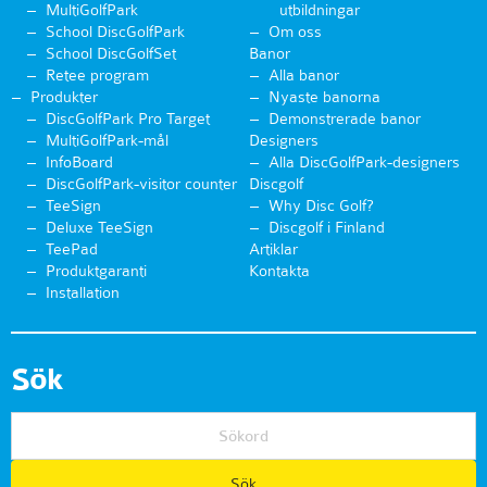
MultiGolfPark
utbildningar
School DiscGolfPark
Om oss
School DiscGolfSet
Banor
Retee program
Alla banor
Produkter
Nyaste banorna
DiscGolfPark Pro Target
Demonstrerade banor
MultiGolfPark-mål
Designers
InfoBoard
Alla DiscGolfPark-designers
DiscGolfPark-visitor counter
Discgolf
TeeSign
Why Disc Golf?
Deluxe TeeSign
Discgolf i Finland
TeePad
Artiklar
Produktgaranti
Kontakta
Installation
Sök