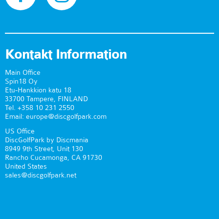
Kontakt Information
Main Office
Spin18 Oy
Etu-Hankkion katu 18
33700 Tampere, FINLAND
Tel. +358 10 231 2550
Email: europe@discgolfpark.com
US Office
DiscGolfPark by Discmania
8949 9th Street, Unit 130
Rancho Cucamonga, CA 91730
United States
sales@discgolfpark.net