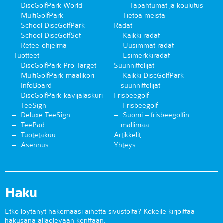
DiscGolfPark World
Tapahtumat ja koulutus
MultiGolfPark
Tietoa meistä
School DiscGolfPark
Radat
School DiscGolfSet
Kaikki radat
Retee-ohjelma
Uusimmat radat
Tuotteet
Esimerkkiradat
DiscGolfPark Pro Target
Suunnittelijat
MultiGolfPark-maalikori
Kaikki DiscGolfPark-
InfoBoard
suunnittelijat
DiscGolfPark-kävijälaskuri
Frisbeegolf
TeeSign
Frisbeegolf
Deluxe TeeSign
Suomi – frisbeegolfin
TeePad
mallimaa
Tuotetakuu
Artikkelit
Asennus
Yhteys
Haku
Etkö löytänyt hakemaasi aihetta sivustolta? Kokeile kirjoittaa
hakusana allaolevaan kenttään.