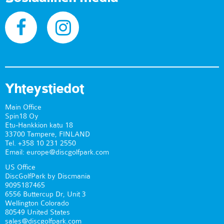
Yhteystiedot
Main Office
Spin18 Oy
Etu-Hankkion katu 18
33700 Tampere, FINLAND
Tel. +358 10 231 2550
Email: europe@discgolfpark.com
US Office
DiscGolfPark by Discmania
9095187465
6556 Buttercup Dr, Unit 3
Wellington Colorado
80549 United States
sales@discgolfpark.com