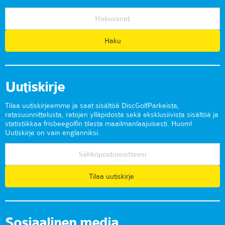
Uutiskirje
Tilaa uutiskirjeemme ja saat sisältöä DiscGolfParkeista,
ratasuunnittelusta, ratojen ylläpidosta sekä eksklusiivista sisältöä ja
statistiikkaa frisbeegolfin tilasta maailmanlaajuisesti. Huom!
Uutiskirje on vain englanniksi.
Tilaa uutiskirje
Sosiaalinen media