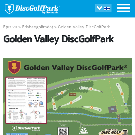
Etusivu
>
Frisbeegolfradat
>
Golden Valley DiscGolfPark
Golden Valley DiscGolfPark