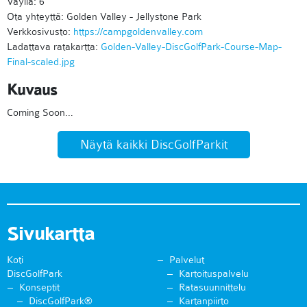
Väyliä: 6
Ota yhteyttä: Golden Valley - Jellystone Park
Verkkosivusto:
https://campgoldenvalley.com
Ladattava ratakartta:
Golden-Valley-DiscGolfPark-Course-Map-
Final-scaled.jpg
Kuvaus
Coming Soon…
Näytä kaikki DiscGolfParkit
Sivukartta
Koti
Palvelut
DiscGolfPark
Kartoituspalvelu
Konseptit
Ratasuunnittelu
DiscGolfPark®
Kartanpiirto