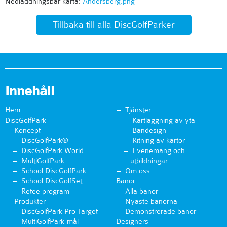
Nedladdningsbar karta:
Andersberg.png
Tillbaka till alla DiscGolfParker
Innehåll
Hem
Tjänster
DiscGolfPark
Kartläggning av yta
Koncept
Bandesign
DiscGolfPark®
Ritning av kartor
DiscGolfPark World
Evenemang och
MultiGolfPark
utbildningar
School DiscGolfPark
Om oss
School DiscGolfSet
Banor
Retee program
Alla banor
Produkter
Nyaste banorna
DiscGolfPark Pro Target
Demonstrerade banor
MultiGolfPark-mål
Designers