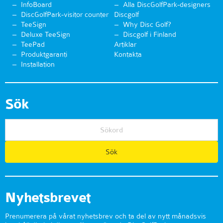
InfoBoard
Alla DiscGolfPark-designers
DiscGolfPark-visitor counter
Discgolf
TeeSign
Why Disc Golf?
Deluxe TeeSign
Discgolf i Finland
TeePad
Artiklar
Produktgaranti
Kontakta
Installation
Sök
Nyhetsbrevet
Prenumerera på vårat nyhetsbrev och ta del av nytt månadsvis