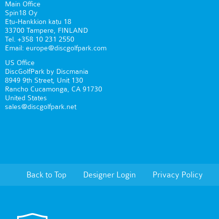
Main Office
Spin18 Oy
Etu-Hankkion katu 18
33700 Tampere, FINLAND
Tel. +358 10 231 2550
Email: europe@discgolfpark.com
US Office
DiscGolfPark by Discmania
8949 9th Street, Unit 130
Rancho Cucamonga, CA 91730
United States
sales@discgolfpark.net
Back to Top
Designer Login
Privacy Policy