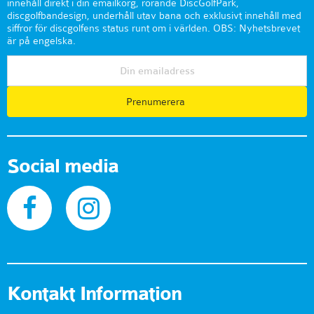
innehåll direkt i din emailkorg, rörande DiscGolfPark,
discgolfbandesign, underhåll utav bana och exklusivt innehåll med
siffror för discgolfens status runt om i världen. OBS: Nyhetsbrevet
är på engelska.
Prenumerera
Social media
Kontakt Information