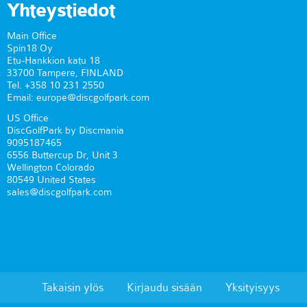
Yhteystiedot
Main Office
Spin18 Oy
Etu-Hankkion katu 18
33700 Tampere, FINLAND
Tel. +358 10 231 2550
Email: europe@discgolfpark.com
US Office
DiscGolfPark by Discmania
9095187465
6556 Buttercup Dr, Unit 3
Wellington Colorado
80549 United States
sales@discgolfpark.com
Takaisin ylös
Kirjaudu sisään
Yksityisyys