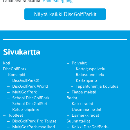
Ladattava ratakartta:
Andersberg.png
Näytä kaikki DiscGolfParkit
Sivukartta
Koti
Palvelut
DiscGolfPark
Kartoituspalvelu
Konseptit
Ratasuunnittelu
DiscGolfPark®
Kartanpiirto
DiscGolfPark World
Tapahtumat ja koulutus
MultiGolfPark
Tietoa meistä
School DiscGolfPark
Radat
School DiscGolfSet
Kaikki radat
Retee-ohjelma
Uusimmat radat
Tuotteet
Esimerkkiradat
DiscGolfPark Pro Target
Suunnittelijat
MultiGolfPark-maalikori
Kaikki DiscGolfPark-