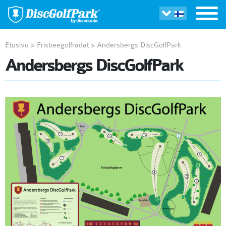
Etusivu
>
Frisbeegolfradat
>
Andersbergs DiscGolfPark
Andersbergs DiscGolfPark