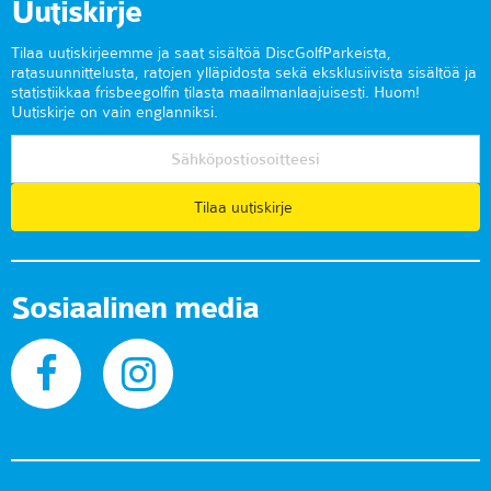
Uutiskirje
Tilaa uutiskirjeemme ja saat sisältöä DiscGolfParkeista,
ratasuunnittelusta, ratojen ylläpidosta sekä eksklusiivista sisältöä ja
statistiikkaa frisbeegolfin tilasta maailmanlaajuisesti. Huom!
Uutiskirje on vain englanniksi.
Tilaa uutiskirje
Sosiaalinen media