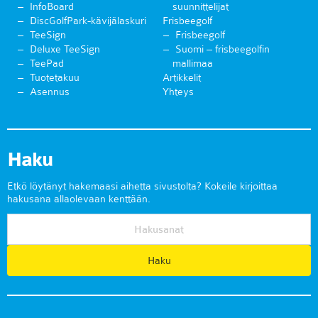
InfoBoard
suunnittelijat
DiscGolfPark-kävijälaskuri
Frisbeegolf
TeeSign
Frisbeegolf
Deluxe TeeSign
Suomi – frisbeegolfin
TeePad
mallimaa
Tuotetakuu
Artikkelit
Asennus
Yhteys
Haku
Etkö löytänyt hakemaasi aihetta sivustolta? Kokeile kirjoittaa
hakusana allaolevaan kenttään.