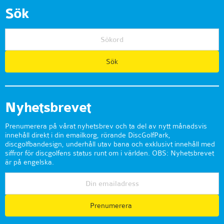
Sök
Nyhetsbrevet
Prenumerera på vårat nyhetsbrev och ta del av nytt månadsvis
innehåll direkt i din emailkorg, rörande DiscGolfPark,
discgolfbandesign, underhåll utav bana och exklusivt innehåll med
siffror för discgolfens status runt om i världen. OBS: Nyhetsbrevet
är på engelska.
Prenumerera