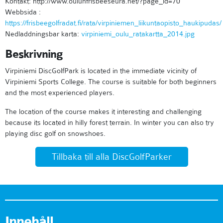
Kontakt: http://www.oulunfrisbeeseura.net/?page_id=70
Webbsida :
https://frisbeegolfradat.fi/rata/virpiniemen_liikuntaopisto_haukipudas/
Nedladdningsbar karta:
virpiniemi_oulu_ratakartta_2014.jpg
Beskrivning
Virpiniemi DiscGolfPark is located in the immediate vicinity of
Virpiniemi Sports College. The course is suitable for both beginners
and the most experienced players.
The location of the course makes it interesting and challenging
because its located in hilly forest terrain. In winter you can also try
playing disc golf on snowshoes.
Tillbaka till alla DiscGolfParker
Innehåll