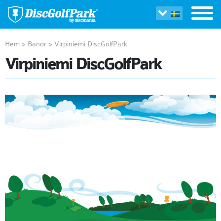
Hem
>
Banor
>
Virpiniemi DiscGolfPark
Virpiniemi DiscGolfPark