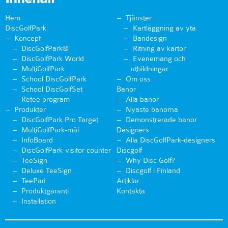
Hem
Tjänster
DiscGolfPark
Kartläggning av yta
Koncept
Bandesign
DiscGolfPark®
Ritning av kartor
DiscGolfPark World
Evenemang och
MultiGolfPark
utbildningar
School DiscGolfPark
Om oss
School DiscGolfSet
Banor
Retee program
Alla banor
Produkter
Nyaste banorna
DiscGolfPark Pro Target
Demonstrerade banor
MultiGolfPark-mål
Designers
InfoBoard
Alla DiscGolfPark-designers
DiscGolfPark-visitor counter
Discgolf
TeeSign
Why Disc Golf?
Deluxe TeeSign
Discgolf i Finland
TeePad
Artiklar
Produktgaranti
Kontakta
Installation