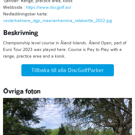
Tjänster: Range, practice area, kiosk
Webbsida :
https://www.discgolf.ax/
Nedladdningsbar karta:
vesterkalmare_dgp_maarianhamina_ratakartta_2022.jpg
Beskrivning
Championship level course in Åland Islands. Åland Open, part of
Euro Tour 2023 was played here. Course is Pay to Play with a
range, practice area and a kiosk.
Tillbaka till alla DiscGolfParker
Övriga foton