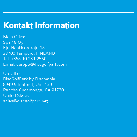
Kontakt Information
Main Office
Spin18 Oy
Etu-Hankkion katu 18
33700 Tampere, FINLAND
Tel. +358 10 231 2550
Email: europe@discgolfpark.com
US Office
DiscGolfPark by Discmania
8949 9th Street, Unit 130
Rancho Cucamonga, CA 91730
United States
sales@discgolfpark.net