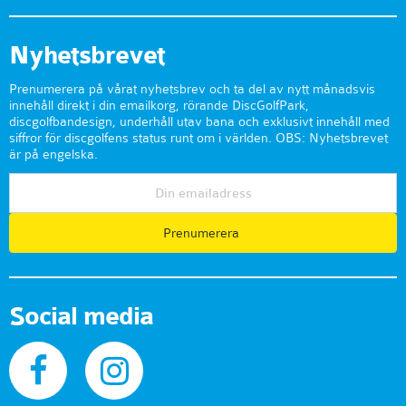
Nyhetsbrevet
Prenumerera på vårat nyhetsbrev och ta del av nytt månadsvis
innehåll direkt i din emailkorg, rörande DiscGolfPark,
discgolfbandesign, underhåll utav bana och exklusivt innehåll med
siffror för discgolfens status runt om i världen. OBS: Nyhetsbrevet
är på engelska.
Prenumerera
Social media