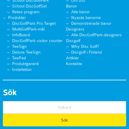
School DiscGolfPark
Om oss
School DiscGolfSet
Banor
Retee program
Alla banor
Produkter
Nyaste banorna
DiscGolfPark Pro Target
Demonstrerade banor
MultiGolfPark-mål
Designers
InfoBoard
Alla DiscGolfPark-designers
DiscGolfPark-visitor counter
Discgolf
TeeSign
Why Disc Golf?
Deluxe TeeSign
Discgolf i Finland
TeePad
Artiklar
Produktgaranti
Kontakta
Installation
Sök