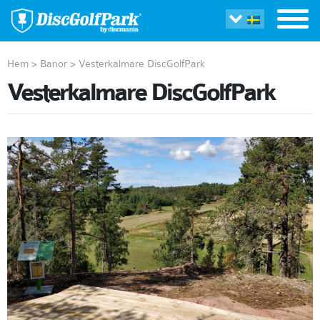
Hem
>
Banor
>
Vesterkalmare DiscGolfPark
Vesterkalmare DiscGolfPark