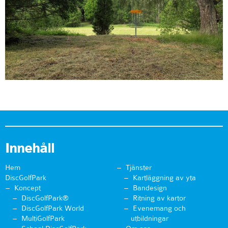
Innehåll
Hem
Tjänster
DiscGolfPark
Kartläggning av yta
Koncept
Bandesign
DiscGolfPark®
Ritning av kartor
DiscGolfPark World
Evenemang och
MultiGolfPark
utbildningar