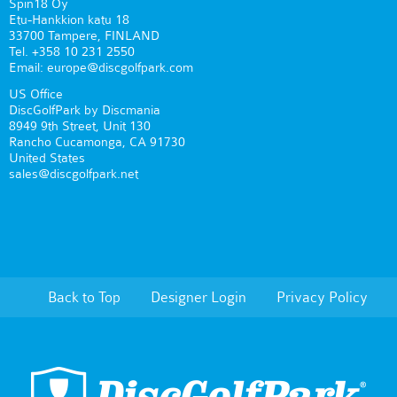
Spin18 Oy
Etu-Hankkion katu 18
33700 Tampere, FINLAND
Tel. +358 10 231 2550
Email: europe@discgolfpark.com
US Office
DiscGolfPark by Discmania
8949 9th Street, Unit 130
Rancho Cucamonga, CA 91730
United States
sales@discgolfpark.net
Back to Top
Designer Login
Privacy Policy