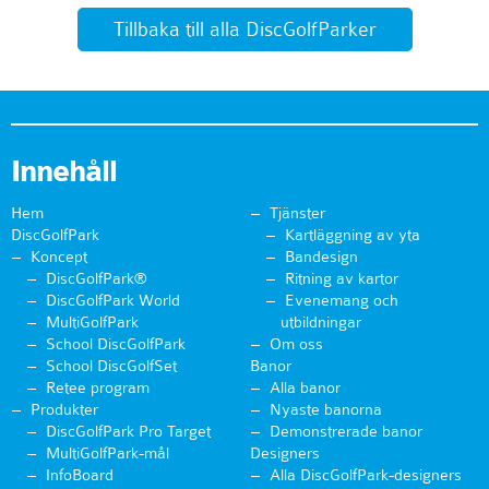
Tillbaka till alla DiscGolfParker
Innehåll
Hem
Tjänster
DiscGolfPark
Kartläggning av yta
Koncept
Bandesign
DiscGolfPark®
Ritning av kartor
DiscGolfPark World
Evenemang och
MultiGolfPark
utbildningar
School DiscGolfPark
Om oss
School DiscGolfSet
Banor
Retee program
Alla banor
Produkter
Nyaste banorna
DiscGolfPark Pro Target
Demonstrerade banor
MultiGolfPark-mål
Designers
InfoBoard
Alla DiscGolfPark-designers