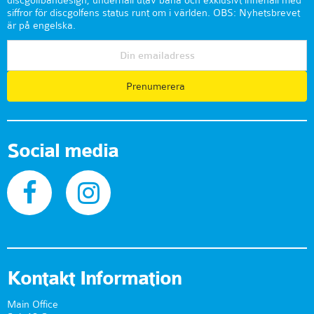
discgolfbandesign, underhåll utav bana och exklusivt innehåll med
siffror för discgolfens status runt om i världen. OBS: Nyhetsbrevet
är på engelska.
Prenumerera
Social media
Kontakt Information
Main Office