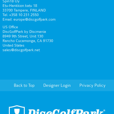
Spin18 Oy
Etu-Hankkion katu 18
33700 Tampere, FINLAND
Tel. +358 10 231 2550
Email: europe@discgolfpark.com
US Office
DiscGolfPark by Discmania
8949 9th Street, Unit 130
Rancho Cucamonga, CA 91730
United States
sales@discgolfpark.net
Back to Top
Designer Login
Privacy Policy