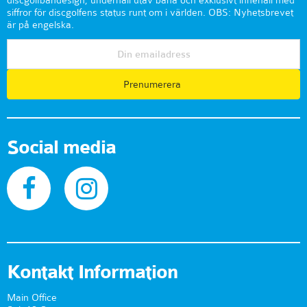
discgolfbandesign, underhåll utav bana och exklusivt innehåll med
siffror för discgolfens status runt om i världen. OBS: Nyhetsbrevet
är på engelska.
Prenumerera
Social media
Kontakt Information
Main Office