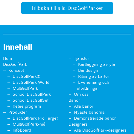
Tillbaka till alla DiscGolfParker
Innehåll
Hem
Tjänster
DiscGolfPark
Kartläggning av yta
Koncept
Bandesign
DiscGolfPark®
Ritning av kartor
DiscGolfPark World
Evenemang och
MultiGolfPark
utbildningar
School DiscGolfPark
Om oss
School DiscGolfSet
Banor
Retee program
Alla banor
Produkter
Nyaste banorna
DiscGolfPark Pro Target
Demonstrerade banor
MultiGolfPark-mål
Designers
InfoBoard
Alla DiscGolfPark-designers