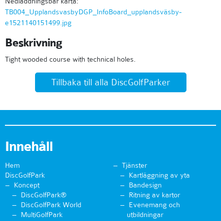
Nedladdningsbar karta:
TB004_UpplandsvasbyDGP_InfoBoard_upplandsväsby-
e1521140151499.jpg
Beskrivning
Tight wooded course with technical holes.
Tillbaka till alla DiscGolfParker
Innehåll
Hem
Tjänster
DiscGolfPark
Kartläggning av yta
Koncept
Bandesign
DiscGolfPark®
Ritning av kartor
DiscGolfPark World
Evenemang och
MultiGolfPark
utbildningar