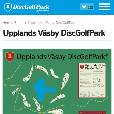
Hem
>
Banor
>
Upplands Väsby DiscGolfPark
Upplands Väsby DiscGolfPark