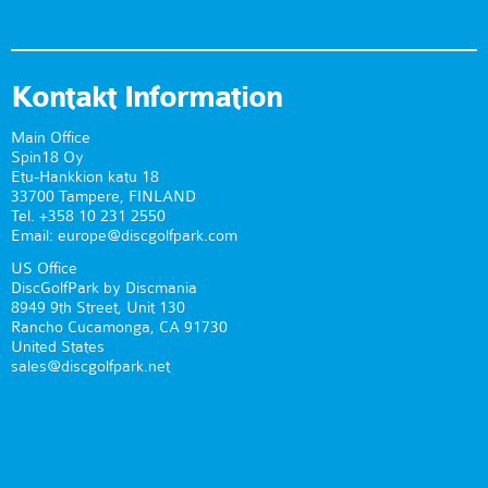
Kontakt Information
Main Office
Spin18 Oy
Etu-Hankkion katu 18
33700 Tampere, FINLAND
Tel. +358 10 231 2550
Email: europe@discgolfpark.com
US Office
DiscGolfPark by Discmania
8949 9th Street, Unit 130
Rancho Cucamonga, CA 91730
United States
sales@discgolfpark.net