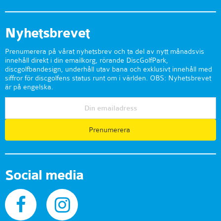
Nyhetsbrevet
Prenumerera på vårat nyhetsbrev och ta del av nytt månadsvis
innehåll direkt i din emailkorg, rörande DiscGolfPark,
discgolfbandesign, underhåll utav bana och exklusivt innehåll med
siffror för discgolfens status runt om i världen. OBS: Nyhetsbrevet
är på engelska.
Prenumerera
Social media