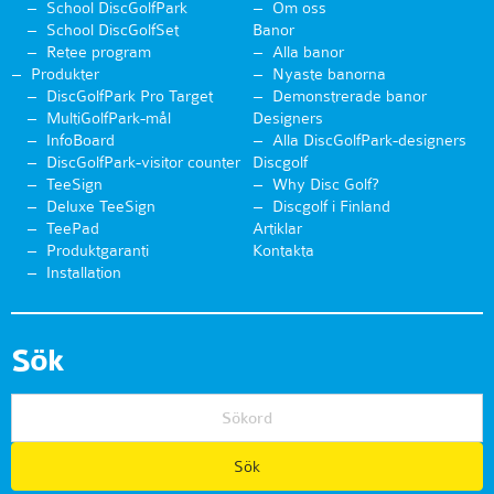
School DiscGolfPark
Om oss
School DiscGolfSet
Banor
Retee program
Alla banor
Produkter
Nyaste banorna
DiscGolfPark Pro Target
Demonstrerade banor
MultiGolfPark-mål
Designers
InfoBoard
Alla DiscGolfPark-designers
DiscGolfPark-visitor counter
Discgolf
TeeSign
Why Disc Golf?
Deluxe TeeSign
Discgolf i Finland
TeePad
Artiklar
Produktgaranti
Kontakta
Installation
Sök