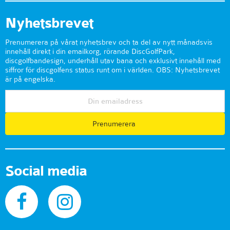
Nyhetsbrevet
Prenumerera på vårat nyhetsbrev och ta del av nytt månadsvis
innehåll direkt i din emailkorg, rörande DiscGolfPark,
discgolfbandesign, underhåll utav bana och exklusivt innehåll med
siffror för discgolfens status runt om i världen. OBS: Nyhetsbrevet
är på engelska.
Prenumerera
Social media