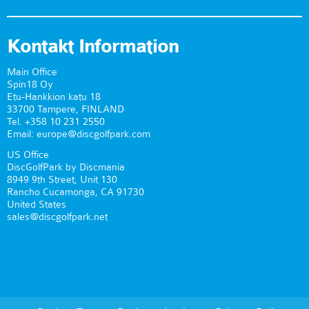
Kontakt Information
Main Office
Spin18 Oy
Etu-Hankkion katu 18
33700 Tampere, FINLAND
Tel. +358 10 231 2550
Email: europe@discgolfpark.com
US Office
DiscGolfPark by Discmania
8949 9th Street, Unit 130
Rancho Cucamonga, CA 91730
United States
sales@discgolfpark.net