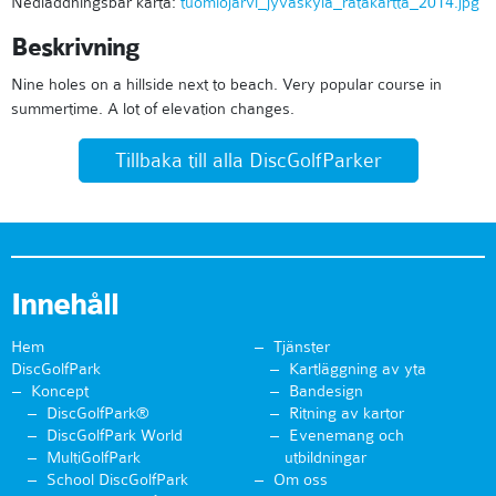
Nedladdningsbar karta:
tuomiojarvi_jyvaskyla_ratakartta_2014.jpg
Beskrivning
Nine holes on a hillside next to beach. Very popular course in
summertime. A lot of elevation changes.
Tillbaka till alla DiscGolfParker
Innehåll
Hem
Tjänster
DiscGolfPark
Kartläggning av yta
Koncept
Bandesign
DiscGolfPark®
Ritning av kartor
DiscGolfPark World
Evenemang och
MultiGolfPark
utbildningar
School DiscGolfPark
Om oss