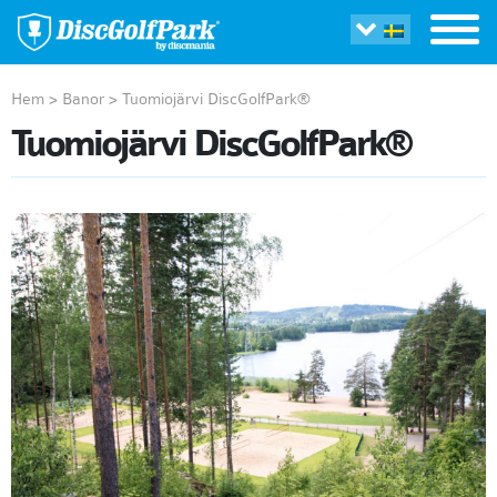
Hem
>
Banor
>
Tuomiojärvi DiscGolfPark®
Tuomiojärvi DiscGolfPark®