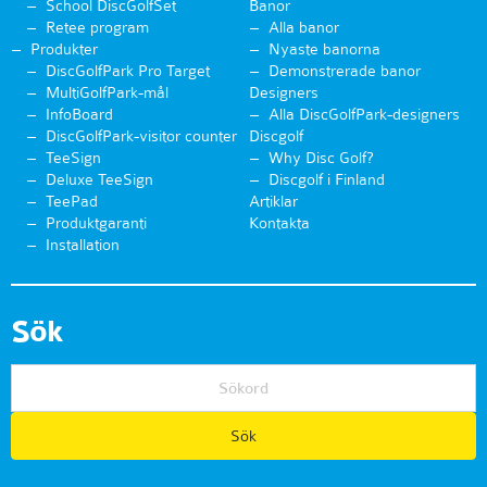
School DiscGolfSet
Banor
Retee program
Alla banor
Produkter
Nyaste banorna
DiscGolfPark Pro Target
Demonstrerade banor
MultiGolfPark-mål
Designers
InfoBoard
Alla DiscGolfPark-designers
DiscGolfPark-visitor counter
Discgolf
TeeSign
Why Disc Golf?
Deluxe TeeSign
Discgolf i Finland
TeePad
Artiklar
Produktgaranti
Kontakta
Installation
Sök