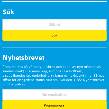
Sök
Nyhetsbrevet
Prenumerera på vårat nyhetsbrev och ta del av nytt månadsvis
innehåll direkt i din emailkorg, rörande DiscGolfPark,
discgolfbandesign, underhåll utav bana och exklusivt innehåll med
siffror för discgolfens status runt om i världen. OBS: Nyhetsbrevet
är på engelska.
Prenumerera