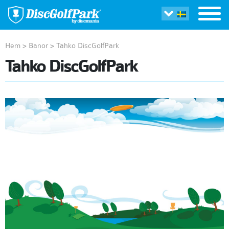
Hem
>
Banor
>
Tahko DiscGolfPark
Tahko DiscGolfPark