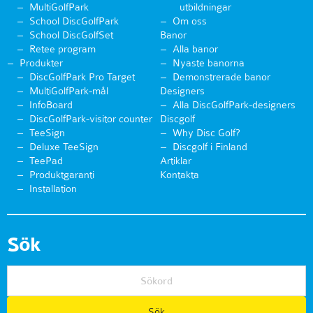
MultiGolfPark
utbildningar
School DiscGolfPark
Om oss
School DiscGolfSet
Banor
Retee program
Alla banor
Produkter
Nyaste banorna
DiscGolfPark Pro Target
Demonstrerade banor
MultiGolfPark-mål
Designers
InfoBoard
Alla DiscGolfPark-designers
DiscGolfPark-visitor counter
Discgolf
TeeSign
Why Disc Golf?
Deluxe TeeSign
Discgolf i Finland
TeePad
Artiklar
Produktgaranti
Kontakta
Installation
Sök