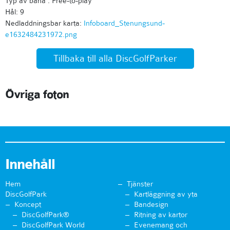
Typ av bana : Free-to-play
Hål: 9
Nedladdningsbar karta:
Infoboard_Stenungsund-
e1632484231972.png
Tillbaka till alla DiscGolfParker
Övriga foton
Innehåll
Hem
Tjänster
DiscGolfPark
Kartläggning av yta
Koncept
Bandesign
DiscGolfPark®
Ritning av kartor
DiscGolfPark World
Evenemang och