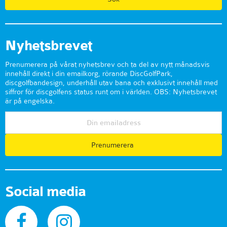
Nyhetsbrevet
Prenumerera på vårat nyhetsbrev och ta del av nytt månadsvis
innehåll direkt i din emailkorg, rörande DiscGolfPark,
discgolfbandesign, underhåll utav bana och exklusivt innehåll med
siffror för discgolfens status runt om i världen. OBS: Nyhetsbrevet
är på engelska.
Prenumerera
Social media