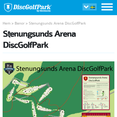
Hem
>
Banor
>
Stenungsunds Arena DiscGolfPark
Stenungsunds Arena
DiscGolfPark