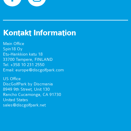
Kontakt Information
Main Office
Spin18 Oy
Etu-Hankkion katu 18
33700 Tampere, FINLAND
Tel. +358 10 231 2550
Email: europe@discgolfpark.com
US Office
DiscGolfPark by Discmania
8949 9th Street, Unit 130
Rancho Cucamonga, CA 91730
United States
sales@discgolfpark.net