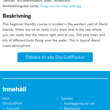
Tjänster: Accommodation, toiler, restaurant
Nedladdningsbar karta:
Skag-course-map-web.jpg
Beskrivning
This beginner friendly course is located in the western part of Åland
Islands. Holes are on an open rocky area next to the sea where
you can really feel the nature right next to you. Old pine trees and
lots of different birds flying over the water. This is typical Åland
coast atmosphere.
Tillbaka till alla DiscGolfParker
Innehåll
Hem
Tjänster
DiscGolfPark
Kartläggning av yta
Koncept
Bandesign