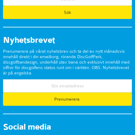
Nyhetsbrevet
Prenumerera på vårat nyhetsbrev och ta del av nytt månadsvis
innehåll direkt i din emailkorg, rörande DiscGolfPark,
discgolfbandesign, underhåll utav bana och exklusivt innehåll med
siffror för discgolfens status runt om i världen. OBS: Nyhetsbrevet
är på engelska.
Prenumerera
Social media