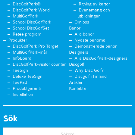
DiscGolfPark®
Ritning av kartor
DiscGolfPark World
Evenemang och
MultiGolfPark
utbildningar
School DiscGolfPark
Om oss
School DiscGolfSet
Banor
Retee program
Alla banor
Produkter
Nyaste banorna
DiscGolfPark Pro Target
Demonstrerade banor
MultiGolfPark-mål
Designers
InfoBoard
Alla DiscGolfPark-designers
DiscGolfPark-visitor counter
Discgolf
TeeSign
Why Disc Golf?
Deluxe TeeSign
Discgolf i Finland
TeePad
Artiklar
Produktgaranti
Kontakta
Installation
Sök