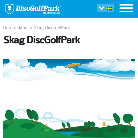
Hem
>
Banor
>
Skag DiscGolfPark
Skag DiscGolfPark