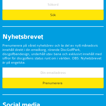
Nyhetsbrevet
Prenumerera på vårat nyhetsbrev och ta del av nytt månadsvis
innehåll direkt i din emailkorg, rörande DiscGolfPark,
discgolfbandesign, underhåll utav bana och exklusivt innehåll med
siffror för discgolfens status runt om i världen. OBS: Nyhetsbrevet
är på engelska.
Prenumerera
Social media