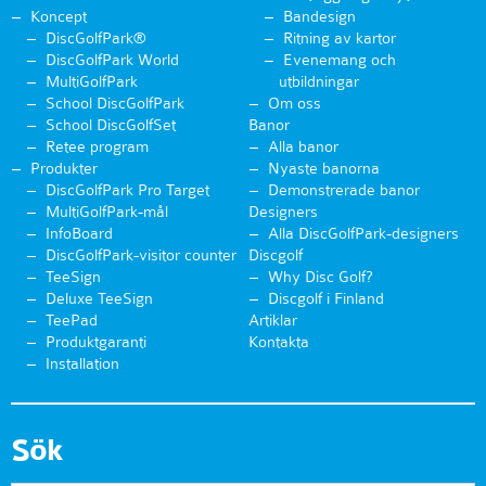
Koncept
Bandesign
DiscGolfPark®
Ritning av kartor
DiscGolfPark World
Evenemang och
MultiGolfPark
utbildningar
School DiscGolfPark
Om oss
School DiscGolfSet
Banor
Retee program
Alla banor
Produkter
Nyaste banorna
DiscGolfPark Pro Target
Demonstrerade banor
MultiGolfPark-mål
Designers
InfoBoard
Alla DiscGolfPark-designers
DiscGolfPark-visitor counter
Discgolf
TeeSign
Why Disc Golf?
Deluxe TeeSign
Discgolf i Finland
TeePad
Artiklar
Produktgaranti
Kontakta
Installation
Sök