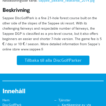
Nedladdningsbar karta:
sappee_palkane_ratakartta_2014.jpg
Beskrivning
Sappee DiscGolfPark is a fine 21-hole forest course built on the
other side of the slopes of the Sappee ski resort. With its
challenging fairways and respectable number of fairways, the
Sappee DGP is classified as a pro-level course, but it also offers
beginners an easier and shorter 7-hole version. The game fee is 5
€ / day or 10 € / season. More detailed information from Sappe’s
online store www.sappee.fi
Tillbaka till alla DiscGolfParker
Innehåll
Hem
Tjänster
DiscGolfPark
Kartläggning av yta