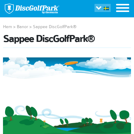
Hem
>
Banor
>
Sappee DiscGolfPark®
Sappee DiscGolfPark®