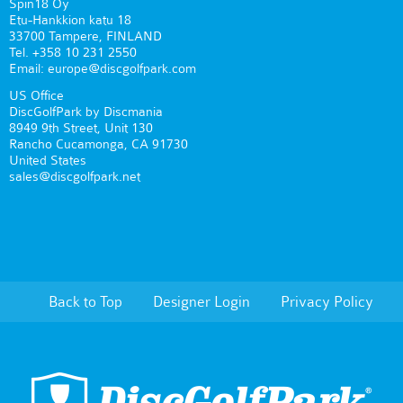
Spin18 Oy
Etu-Hankkion katu 18
33700 Tampere, FINLAND
Tel. +358 10 231 2550
Email: europe@discgolfpark.com
US Office
DiscGolfPark by Discmania
8949 9th Street, Unit 130
Rancho Cucamonga, CA 91730
United States
sales@discgolfpark.net
Back to Top
Designer Login
Privacy Policy