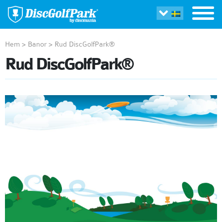
Hem
>
Banor
>
Rud DiscGolfPark®
Rud DiscGolfPark®