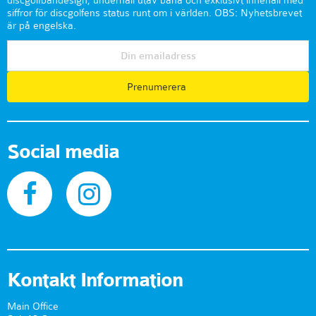
discgolfbandesign, underhåll utav bana och exklusivt innehåll med
siffror för discgolfens status runt om i världen. OBS: Nyhetsbrevet
är på engelska.
Prenumerera
Social media
Kontakt Information
Main Office