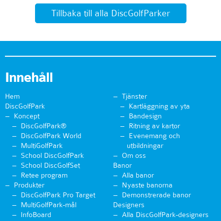
Tillbaka till alla DiscGolfParker
Innehåll
Hem
Tjänster
DiscGolfPark
Kartläggning av yta
Koncept
Bandesign
DiscGolfPark®
Ritning av kartor
DiscGolfPark World
Evenemang och
MultiGolfPark
utbildningar
School DiscGolfPark
Om oss
School DiscGolfSet
Banor
Retee program
Alla banor
Produkter
Nyaste banorna
DiscGolfPark Pro Target
Demonstrerade banor
MultiGolfPark-mål
Designers
InfoBoard
Alla DiscGolfPark-designers