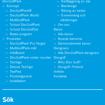
DiscGolfPark
Kartläggning av yta
Koncept
Bandesign
DiscGolfPark®
Ritning av kartor
DiscGolfPark World
Evenemang och
MultiGolfPark
utbildningar
School DiscGolfPark
Om oss
School DiscGolfSet
Banor
Retee program
Alla banor
Produkter
Nyaste banorna
DiscGolfPark Pro Target
Demonstrerade banor
MultiGolfPark-mål
Designers
InfoBoard
Alla DiscGolfPark-designers
DiscGolfPark-visitor counter
Discgolf
TeeSign
Why Disc Golf?
Deluxe TeeSign
Discgolf i Finland
TeePad
Artiklar
Produktgaranti
Kontakta
Installation
Sök