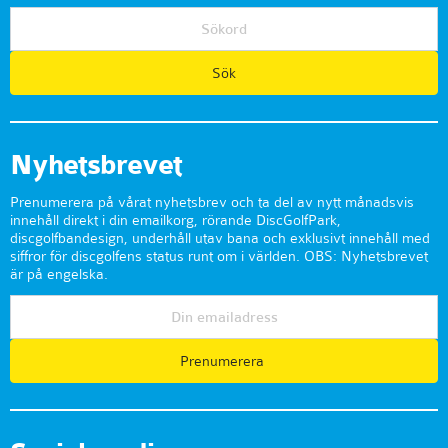
Nyhetsbrevet
Prenumerera på vårat nyhetsbrev och ta del av nytt månadsvis
innehåll direkt i din emailkorg, rörande DiscGolfPark,
discgolfbandesign, underhåll utav bana och exklusivt innehåll med
siffror för discgolfens status runt om i världen. OBS: Nyhetsbrevet
är på engelska.
Prenumerera