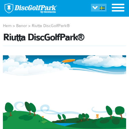
Hem
>
Banor
>
Riutta DiscGolfPark®
Riutta DiscGolfPark®