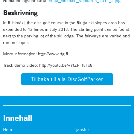
Nedladdningsbar karta:
riutta_riihimaki_ratakartta_2014_2.jpg
Beskrivning
In Riihimäki, the disc golf course in the Riutta ski slopes area has
expanded to 12 lanes in July 2013. The starting point can be found
next to the parking lot of the ski lodge. The fairways are varied and
run on slopes.
More information: http://www.rfg.fi
Track demo video: http://youtu.be/vYtZP_tvFx8
Tillbaka till alla DiscGolfParker
Innehåll
Hem
Tjänster