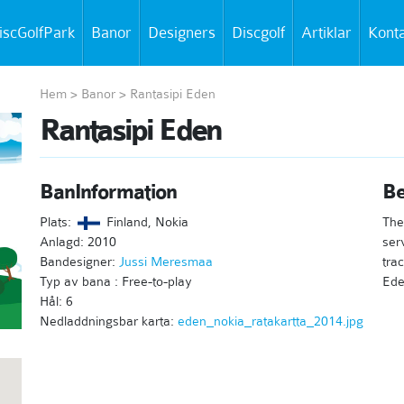
iscGolfPark
Banor
Designers
Discgolf
Artiklar
Kont
Hem
>
Banor
>
Rantasipi Eden
Rantasipi Eden
BanInformation
Be
Plats:
Finland, Nokia
The
Anlagd: 2010
ser
Bandesigner:
Jussi Meresmaa
tra
Typ av bana : Free-to-play
Ede
Hål: 6
Nedladdningsbar karta:
eden_nokia_ratakartta_2014.jpg