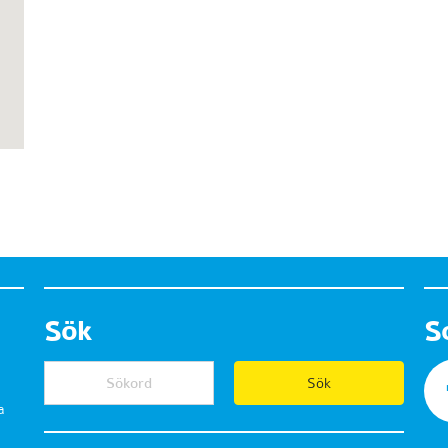
Sök
S
a