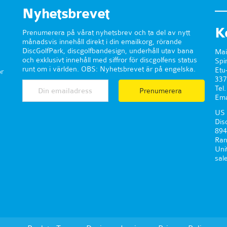
Nyhetsbrevet
K
Prenumerera på vårat nyhetsbrev och ta del av nytt
månadsvis innehåll direkt i din emailkorg, rörande
DiscGolfPark, discgolfbandesign, underhåll utav bana
Mai
och exklusivt innehåll med siffror för discgolfens status
Spi
runt om i världen. OBS: Nyhetsbrevet är på engelska.
Etu
r
337
Tel
Prenumerera
Ema
US 
Dis
894
Ran
Uni
sal