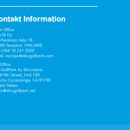
ontakt Information
n Office
n18 Oy
-Hankkion katu 18
00 Tampere, FINLAND
. +358 10 231 2550
il: europe@discgolfpark.com
Office
cGolfPark by Discmania
9 9th Street, Unit 130
cho Cucamonga, CA 91730
ted States
es@discgolfpark.net