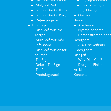
DiscGolfPark World
Ritning av kartor
MultiGolfPark
Evenemang och
School DiscGolfPark
utbildningar
School DiscGolfSet
Om oss
Retee program
Banor
Produkter
Alla banor
DiscGolfPark Pro
Nyaste banorna
Target
Demonstrerade bano
MultiGolfPark-mål
Designers
InfoBoard
Alla DiscGolfPark-
DiscGolfPark-visitor
designers
counter
Discgolf
TeeSign
Why Disc Golf?
Deluxe TeeSign
Discgolf i Finland
TeePad
Artiklar
Produktgaranti
Kontakta