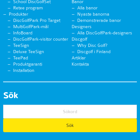
School DiscGolfSet
Banor
Retee program
Alla banor
Produkter
Nyaste banorna
DiscGolfPark Pro Target
Demonstrerade banor
MultiGolfPark-mål
Designers
InfoBoard
Alla DiscGolfPark-designers
DiscGolfPark-visitor counter
Discgolf
TeeSign
Why Disc Golf?
Deluxe TeeSign
Discgolf i Finland
TeePad
Artiklar
Produktgaranti
Kontakta
Installation
Sök