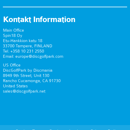
Kontakt Information
Main Office
Spin18 Oy
Etu-Hankkion katu 18
33700 Tampere, FINLAND
Tel. +358 10 231 2550
Email: europe@discgolfpark.com
US Office
DiscGolfPark by Discmania
8949 9th Street, Unit 130
Rancho Cucamonga, CA 91730
United States
sales@discgolfpark.net