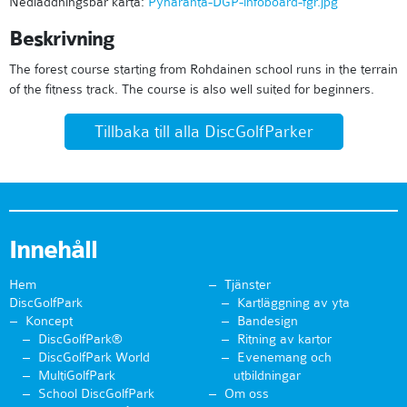
Nedladdningsbar karta:
Pyhäranta-DGP-infoboard-fgr.jpg
Beskrivning
The forest course starting from Rohdainen school runs in the terrain
of the fitness track. The course is also well suited for beginners.
Tillbaka till alla DiscGolfParker
Innehåll
Hem
Tjänster
DiscGolfPark
Kartläggning av yta
Koncept
Bandesign
DiscGolfPark®
Ritning av kartor
DiscGolfPark World
Evenemang och
MultiGolfPark
utbildningar
School DiscGolfPark
Om oss