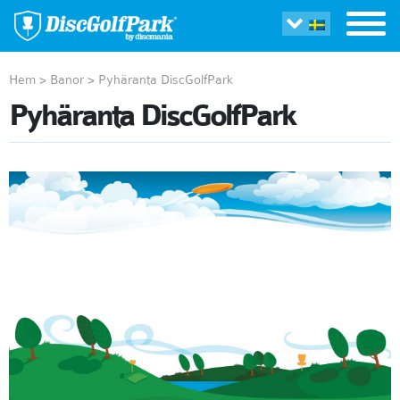
Hem
>
Banor
>
Pyhäranta DiscGolfPark
Pyhäranta DiscGolfPark