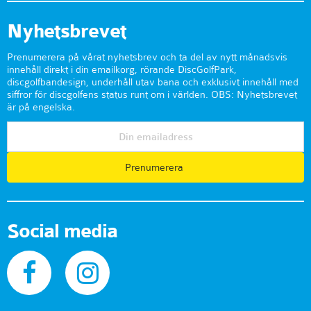
Nyhetsbrevet
Prenumerera på vårat nyhetsbrev och ta del av nytt månadsvis
innehåll direkt i din emailkorg, rörande DiscGolfPark,
discgolfbandesign, underhåll utav bana och exklusivt innehåll med
siffror för discgolfens status runt om i världen. OBS: Nyhetsbrevet
är på engelska.
Prenumerera
Social media