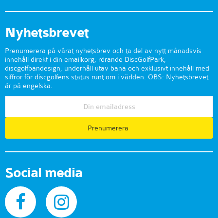
Nyhetsbrevet
Prenumerera på vårat nyhetsbrev och ta del av nytt månadsvis
innehåll direkt i din emailkorg, rörande DiscGolfPark,
discgolfbandesign, underhåll utav bana och exklusivt innehåll med
siffror för discgolfens status runt om i världen. OBS: Nyhetsbrevet
är på engelska.
Prenumerera
Social media