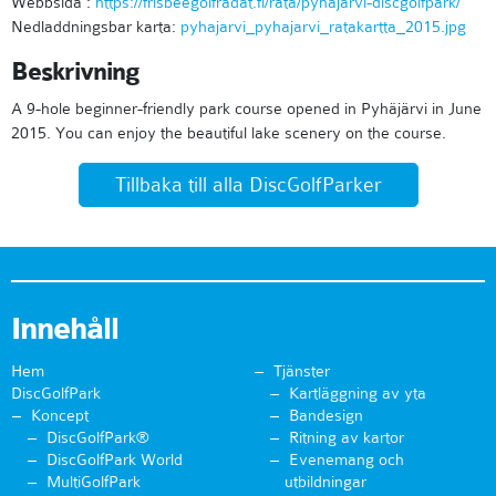
Webbsida :
https://frisbeegolfradat.fi/rata/pyhajarvi-discgolfpark/
Nedladdningsbar karta:
pyhajarvi_pyhajarvi_ratakartta_2015.jpg
Beskrivning
A 9-hole beginner-friendly park course opened in Pyhäjärvi in ​​June
2015. You can enjoy the beautiful lake scenery on the course.
Tillbaka till alla DiscGolfParker
Innehåll
Hem
Tjänster
DiscGolfPark
Kartläggning av yta
Koncept
Bandesign
DiscGolfPark®
Ritning av kartor
DiscGolfPark World
Evenemang och
MultiGolfPark
utbildningar