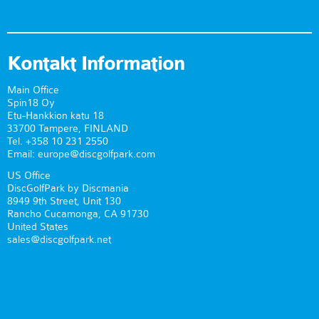
Kontakt Information
Main Office
Spin18 Oy
Etu-Hankkion katu 18
33700 Tampere, FINLAND
Tel. +358 10 231 2550
Email: europe@discgolfpark.com
US Office
DiscGolfPark by Discmania
8949 9th Street, Unit 130
Rancho Cucamonga, CA 91730
United States
sales@discgolfpark.net