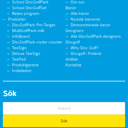
School DiscGolfPark
Om oss
School DiscGolfSet
Banor
Retee program
Alla banor
Produkter
Nyaste banorna
DiscGolfPark Pro Target
Demonstrerade banor
MultiGolfPark-mål
Designers
InfoBoard
Alla DiscGolfPark-designers
DiscGolfPark-visitor counter
Discgolf
TeeSign
Why Disc Golf?
Deluxe TeeSign
Discgolf i Finland
TeePad
Artiklar
Produktgaranti
Kontakta
Installation
Sök