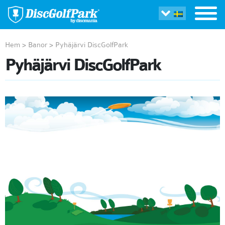
Hem
>
Banor
>
Pyhäjärvi DiscGolfPark
Pyhäjärvi DiscGolfPark