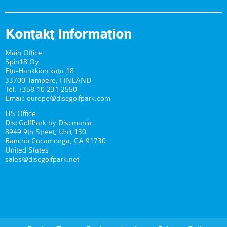
Kontakt Information
Main Office
Spin18 Oy
Etu-Hankkion katu 18
33700 Tampere, FINLAND
Tel. +358 10 231 2550
Email: europe@discgolfpark.com
US Office
DiscGolfPark by Discmania
8949 9th Street, Unit 130
Rancho Cucamonga, CA 91730
United States
sales@discgolfpark.net