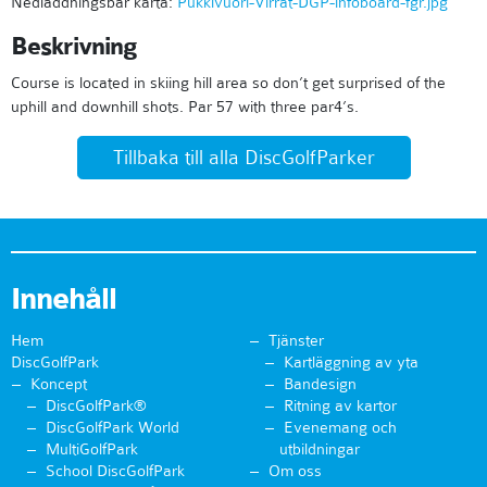
Nedladdningsbar karta:
Pukkivuori-Virrat-DGP-infoboard-fgr.jpg
Beskrivning
Course is located in skiing hill area so don’t get surprised of the
uphill and downhill shots. Par 57 with three par4’s.
Tillbaka till alla DiscGolfParker
Innehåll
Hem
Tjänster
DiscGolfPark
Kartläggning av yta
Koncept
Bandesign
DiscGolfPark®
Ritning av kartor
DiscGolfPark World
Evenemang och
MultiGolfPark
utbildningar
School DiscGolfPark
Om oss