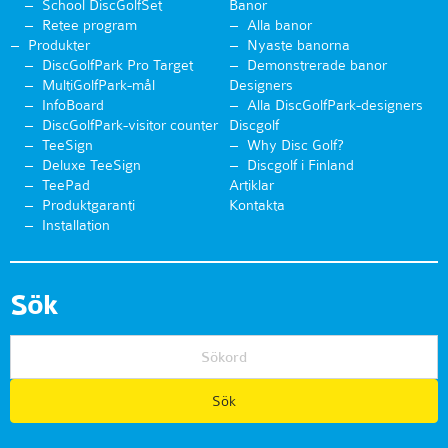
School DiscGolfSet
Banor
Retee program
Alla banor
Produkter
Nyaste banorna
DiscGolfPark Pro Target
Demonstrerade banor
MultiGolfPark-mål
Designers
InfoBoard
Alla DiscGolfPark-designers
DiscGolfPark-visitor counter
Discgolf
TeeSign
Why Disc Golf?
Deluxe TeeSign
Discgolf i Finland
TeePad
Artiklar
Produktgaranti
Kontakta
Installation
Sök