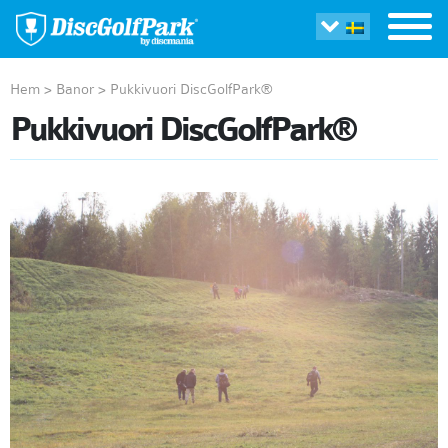
Hem
>
Banor
>
Pukkivuori DiscGolfPark®
Pukkivuori DiscGolfPark®