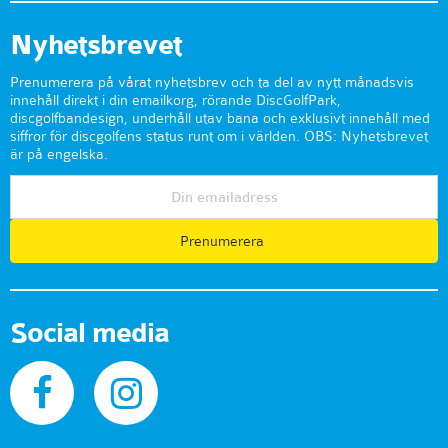
Nyhetsbrevet
Prenumerera på vårat nyhetsbrev och ta del av nytt månadsvis
innehåll direkt i din emailkorg, rörande DiscGolfPark,
discgolfbandesign, underhåll utav bana och exklusivt innehåll med
siffror för discgolfens status runt om i världen. OBS: Nyhetsbrevet
är på engelska.
Prenumerera
Social media