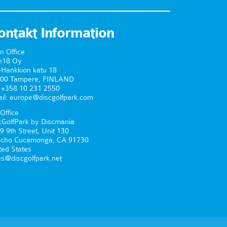
ontakt Information
n Office
n18 Oy
-Hankkion katu 18
00 Tampere, FINLAND
. +358 10 231 2550
il: europe@discgolfpark.com
Office
cGolfPark by Discmania
9 9th Street, Unit 130
cho Cucamonga, CA 91730
ted States
es@discgolfpark.net