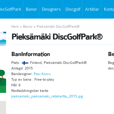
iscGolfPark
Banor
Designers
Discgolf
Artiklar
Kont
Hem
>
Banor
>
Pieksämäki DiscGolfPark®
Pieksämäki DiscGolfPark®
BanInformation
Be
Plats:
Finland, Pieksämäki DiscGolfPark®
Beg
Anlagd: 2015
des
Bandesigner:
Pasi Koivu
Typ av bana : Free-to-play
Hål: 6
Nedladdningsbar karta:
pieksamaki_pieksamaki_ratakartta_2015.jpg