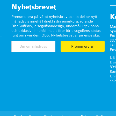
Nyhetsbrevet
K
Prenumerera på vårat nyhetsbrev och ta del av nytt
månadsvis innehåll direkt i din emailkorg, rörande
DiscGolfPark, discgolfbandesign, underhåll utav bana
Mai
och exklusivt innehåll med siffror för discgolfens status
Spi
runt om i världen. OBS: Nyhetsbrevet är på engelska.
Etu
r
337
Tel
Prenumerera
Ema
US 
Dis
894
Ran
Uni
sal