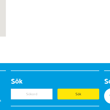
Sök
S
a