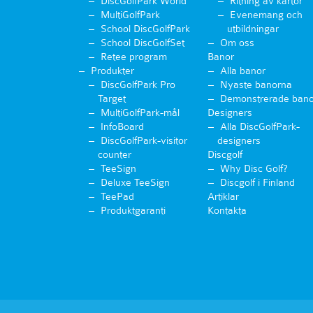
DiscGolfPark World
Ritning av kartor
MultiGolfPark
Evenemang och
School DiscGolfPark
utbildningar
School DiscGolfSet
Om oss
Retee program
Banor
Produkter
Alla banor
DiscGolfPark Pro
Nyaste banorna
Target
Demonstrerade bano
MultiGolfPark-mål
Designers
InfoBoard
Alla DiscGolfPark-
DiscGolfPark-visitor
designers
counter
Discgolf
TeeSign
Why Disc Golf?
Deluxe TeeSign
Discgolf i Finland
TeePad
Artiklar
Produktgaranti
Kontakta