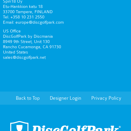
Spin18 Oy
Etu-Hankkion katu 18
33700 Tampere, FINLAND
Tel. +358 10 231 2550
Email: europe@discgolfpark.com
US Office
DiscGolfPark by Discmania
8949 9th Street, Unit 130
Rancho Cucamonga, CA 91730
United States
sales@discgolfpark.net
Back to Top
Designer Login
Privacy Policy