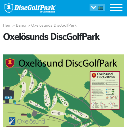
Hem
>
Banor
>
Oxelösunds DiscGolfPark
Oxelösunds DiscGolfPark