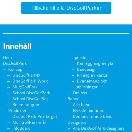
Tillbaka till alla DiscGolfParker
Innehåll
Hem
Tjänster
DiscGolfPark
Kartläggning av yta
Koncept
Bandesign
DiscGolfPark®
Ritning av kartor
DiscGolfPark World
Evenemang och
MultiGolfPark
utbildningar
School DiscGolfPark
Om oss
School DiscGolfSet
Banor
Retee program
Alla banor
Produkter
Nyaste banorna
DiscGolfPark Pro Target
Demonstrerade banor
MultiGolfPark-mål
Designers
InfoBoard
Alla DiscGolfPark-designers