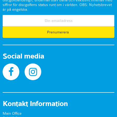
discgolfbandesign, underhåll utav bana och exklusivt innehåll med
siffror för discgolfens status runt om i världen. OBS: Nyhetsbrevet
är på engelska.
Prenumerera
Social media
Kontakt Information
Main Office