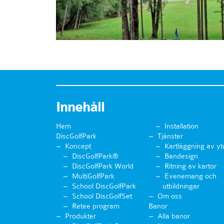
Innehåll
Hem
Installation
DiscGolfPark
Tjänster
Koncept
Kartläggning av yt
DiscGolfPark®
Bandesign
DiscGolfPark World
Ritning av kartor
MultiGolfPark
Evenemang och
School DiscGolfPark
utbildningar
School DiscGolfSet
Om oss
Retee program
Banor
Produkter
Alla banor