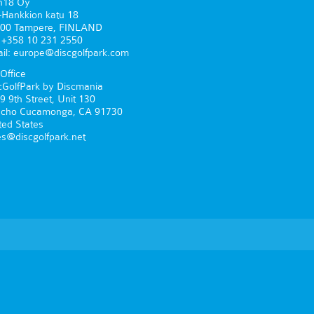
n18 Oy
-Hankkion katu 18
00 Tampere, FINLAND
. +358 10 231 2550
il: europe@discgolfpark.com
Office
cGolfPark by Discmania
9 9th Street, Unit 130
cho Cucamonga, CA 91730
ted States
es@discgolfpark.net