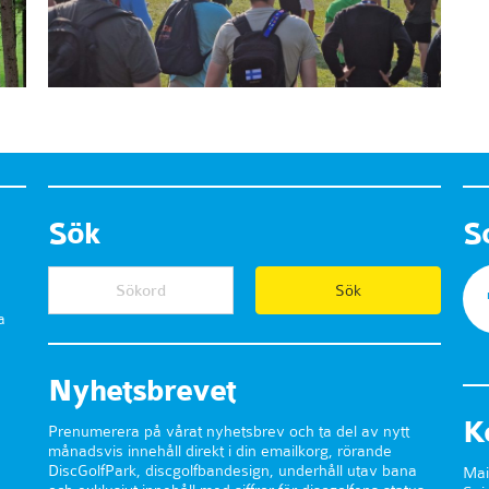
Sök
S
a
Nyhetsbrevet
K
Prenumerera på vårat nyhetsbrev och ta del av nytt
månadsvis innehåll direkt i din emailkorg, rörande
DiscGolfPark, discgolfbandesign, underhåll utav bana
Mai