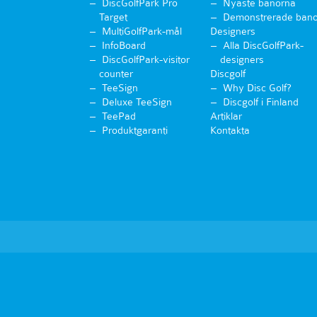
DiscGolfPark Pro
Nyaste banorna
Target
Demonstrerade bano
MultiGolfPark-mål
Designers
InfoBoard
Alla DiscGolfPark-
DiscGolfPark-visitor
designers
counter
Discgolf
TeeSign
Why Disc Golf?
Deluxe TeeSign
Discgolf i Finland
TeePad
Artiklar
Produktgaranti
Kontakta