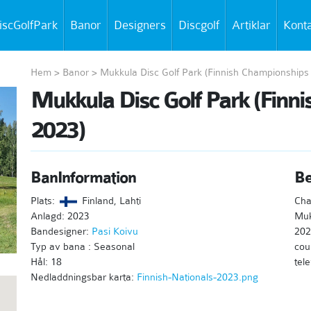
iscGolfPark
Banor
Designers
Discgolf
Artiklar
Kont
Hem
>
Banor
>
Mukkula Disc Golf Park (Finnish Championships
Mukkula Disc Golf Park (Finn
2023)
BanInformation
Be
Plats:
Finland, Lahti
Cha
Anlagd: 2023
Muk
Bandesigner:
Pasi Koivu
202
Typ av bana : Seasonal
cou
Hål: 18
tele
Nedladdningsbar karta:
Finnish-Nationals-2023.png