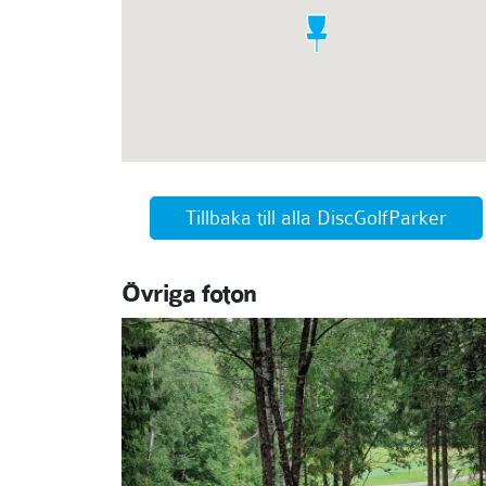
Tillbaka till alla DiscGolfParker
Övriga foton