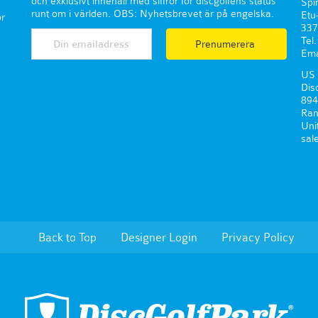
och exklusivt innehåll med siffror för discgolfens status
Spi
runt om i världen. OBS: Nyhetsbrevet är på engelska.
Etu
r
337
Tel
Prenumerera
Ema
US 
Dis
894
Ran
Uni
sal
Back to Top
Designer Login
Privacy Policy