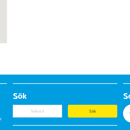
Sök
S
a