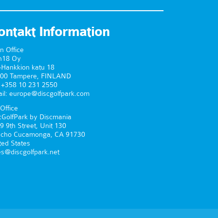
ontakt Information
n Office
n18 Oy
-Hankkion katu 18
00 Tampere, FINLAND
. +358 10 231 2550
il: europe@discgolfpark.com
Office
cGolfPark by Discmania
9 9th Street, Unit 130
cho Cucamonga, CA 91730
ted States
es@discgolfpark.net