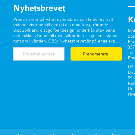
Nyhetsbrevet
K
Prenumerera på vårat nyhetsbrev och ta del av nytt
månadsvis innehåll direkt i din emailkorg, rörande
DiscGolfPark, discgolfbandesign, underhåll utav bana
Mai
och exklusivt innehåll med siffror för discgolfens status
Spi
runt om i världen. OBS: Nyhetsbrevet är på engelska.
Etu
r
337
Tel
Prenumerera
Ema
US 
Dis
894
Ran
Uni
sal