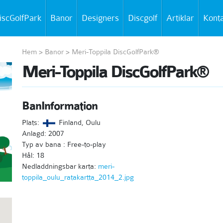
iscGolfPark
Banor
Designers
Discgolf
Artiklar
Kont
Hem
>
Banor
>
Meri-Toppila DiscGolfPark®
Meri-Toppila DiscGolfPark®
BanInformation
Plats:
Finland, Oulu
Anlagd: 2007
Typ av bana : Free-to-play
Hål: 18
Nedladdningsbar karta:
meri-
toppila_oulu_ratakartta_2014_2.jpg