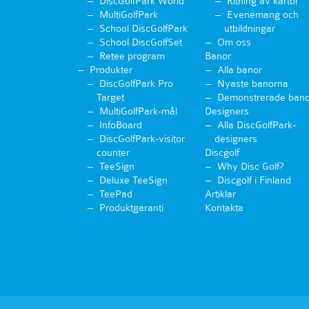
DiscGolfPark World
Ritning av kartor
MultiGolfPark
Evenemang och
School DiscGolfPark
utbildningar
School DiscGolfSet
Om oss
Retee program
Banor
Produkter
Alla banor
DiscGolfPark Pro
Nyaste banorna
Target
Demonstrerade bano
MultiGolfPark-mål
Designers
InfoBoard
Alla DiscGolfPark-
DiscGolfPark-visitor
designers
counter
Discgolf
TeeSign
Why Disc Golf?
Deluxe TeeSign
Discgolf i Finland
TeePad
Artiklar
Produktgaranti
Kontakta