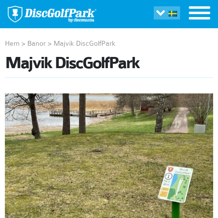
Hem
>
Banor
>
Majvik DiscGolfPark
Majvik DiscGolfPark