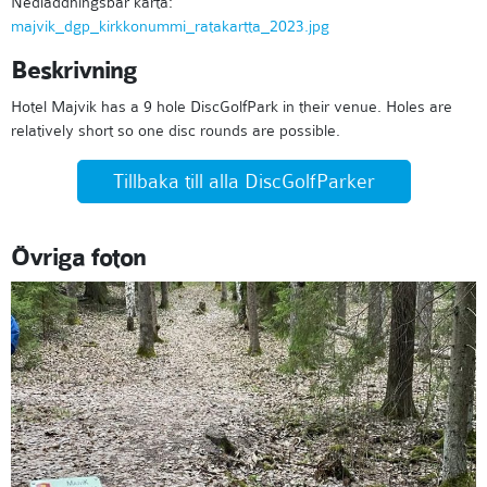
Nedladdningsbar karta:
majvik_dgp_kirkkonummi_ratakartta_2023.jpg
Beskrivning
Hotel Majvik has a 9 hole DiscGolfPark in their venue. Holes are
relatively short so one disc rounds are possible.
Tillbaka till alla DiscGolfParker
Övriga foton