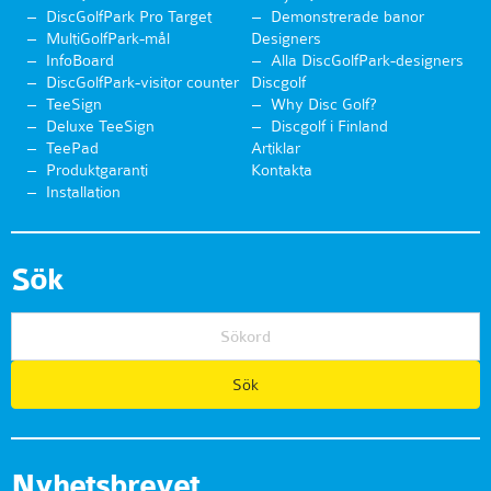
DiscGolfPark Pro Target
Demonstrerade banor
MultiGolfPark-mål
Designers
InfoBoard
Alla DiscGolfPark-designers
DiscGolfPark-visitor counter
Discgolf
TeeSign
Why Disc Golf?
Deluxe TeeSign
Discgolf i Finland
TeePad
Artiklar
Produktgaranti
Kontakta
Installation
Sök
Nyhetsbrevet