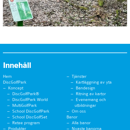
Innehåll
Hem
Tjänster
DiscGolfPark
Kartläggning av yta
Koncept
Bandesign
DiscGolfPark®
Ritning av kartor
DiscGolfPark World
Evenemang och
MultiGolfPark
utbildningar
School DiscGolfPark
Om oss
School DiscGolfSet
Banor
Retee program
Alla banor
Produkter
Nyaste banorna