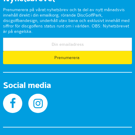
Prenumerera på vårat nyhetsbrev och ta del av nytt månadsvis
innehåll direkt i din emailkorg, rörande DiscGolfPark,
discgolfbandesign, underhåll utav bana och exklusivt innehåll med
siffror för discgolfens status runt om i världen. OBS: Nyhetsbrevet
är på engelska.
Prenumerera
Social media