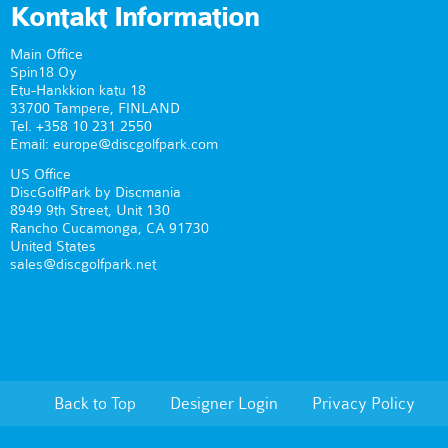
Kontakt Information
Main Office
Spin18 Oy
Etu-Hankkion katu 18
33700 Tampere, FINLAND
Tel. +358 10 231 2550
Email: europe@discgolfpark.com
US Office
DiscGolfPark by Discmania
8949 9th Street, Unit 130
Rancho Cucamonga, CA 91730
United States
sales@discgolfpark.net
Back to Top
Designer Login
Privacy Policy