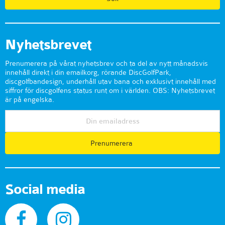
Nyhetsbrevet
Prenumerera på vårat nyhetsbrev och ta del av nytt månadsvis
innehåll direkt i din emailkorg, rörande DiscGolfPark,
discgolfbandesign, underhåll utav bana och exklusivt innehåll med
siffror för discgolfens status runt om i världen. OBS: Nyhetsbrevet
är på engelska.
Prenumerera
Social media