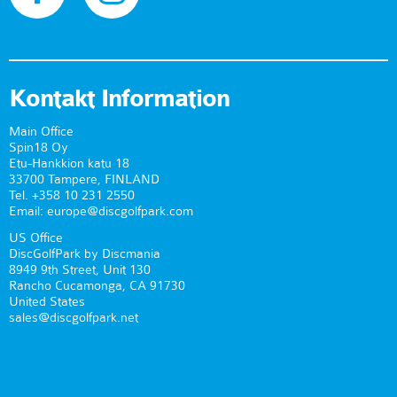
Kontakt Information
Main Office
Spin18 Oy
Etu-Hankkion katu 18
33700 Tampere, FINLAND
Tel. +358 10 231 2550
Email: europe@discgolfpark.com
US Office
DiscGolfPark by Discmania
8949 9th Street, Unit 130
Rancho Cucamonga, CA 91730
United States
sales@discgolfpark.net