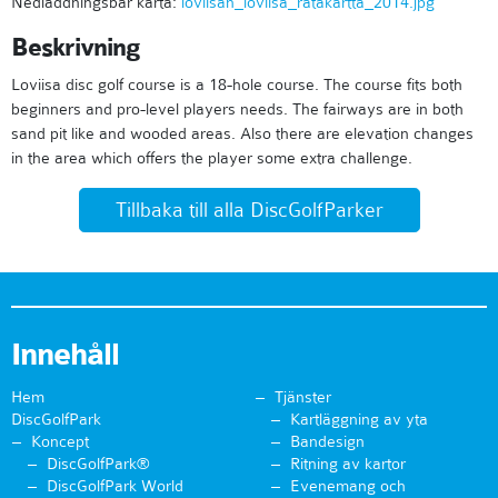
Nedladdningsbar karta:
loviisan_loviisa_ratakartta_2014.jpg
Beskrivning
Loviisa disc golf course is a 18-hole course. The course fits both
beginners and pro-level players needs. The fairways are in both
sand pit like and wooded areas. Also there are elevation changes
in the area which offers the player some extra challenge.
Tillbaka till alla DiscGolfParker
Innehåll
Hem
Tjänster
DiscGolfPark
Kartläggning av yta
Koncept
Bandesign
DiscGolfPark®
Ritning av kartor
DiscGolfPark World
Evenemang och