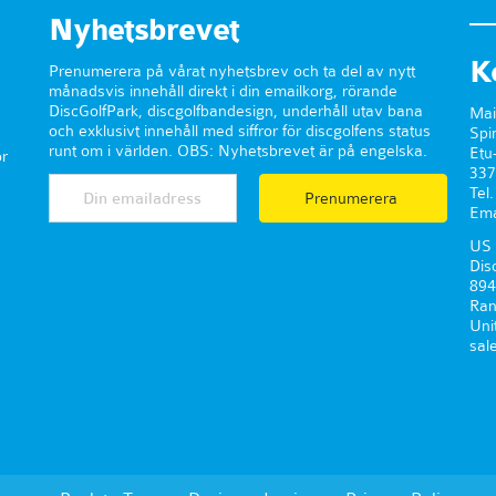
Nyhetsbrevet
K
Prenumerera på vårat nyhetsbrev och ta del av nytt
månadsvis innehåll direkt i din emailkorg, rörande
DiscGolfPark, discgolfbandesign, underhåll utav bana
Mai
och exklusivt innehåll med siffror för discgolfens status
Spi
runt om i världen. OBS: Nyhetsbrevet är på engelska.
Etu
r
337
Tel
Prenumerera
Ema
US 
Dis
894
Ran
Uni
sal