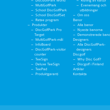
DiscGolfPark World
Ritning av kartor
MultiGolfPark
Evenemang och
School DiscGolfPark
utbildningar
School DiscGolfSet
Om oss
Retee program
Banor
Produkter
Alla banor
DiscGolfPark Pro
Nyaste banorna
Target
Demonstrerade bano
MultiGolfPark-mål
Designers
InfoBoard
Alla DiscGolfPark-
DiscGolfPark-visitor
designers
counter
Discgolf
TeeSign
Why Disc Golf?
Deluxe TeeSign
Discgolf i Finland
TeePad
Artiklar
Produktgaranti
Kontakta