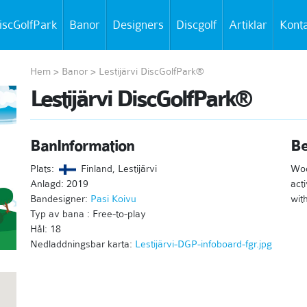
iscGolfPark
Banor
Designers
Discgolf
Artiklar
Kont
Hem
>
Banor
>
Lestijärvi DiscGolfPark®
Lestijärvi DiscGolfPark®
BanInformation
Be
Plats:
Finland, Lestijärvi
Woo
Anlagd: 2019
act
Bandesigner:
Pasi Koivu
wit
Typ av bana : Free-to-play
Hål: 18
Nedladdningsbar karta:
Lestijärvi-DGP-infoboard-fgr.jpg