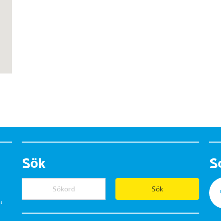
Sök
S
a