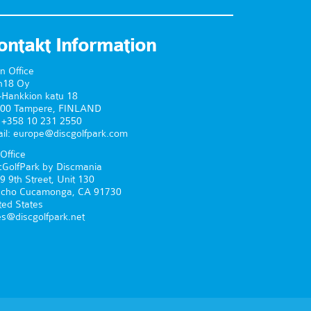
ontakt Information
n Office
n18 Oy
-Hankkion katu 18
00 Tampere, FINLAND
. +358 10 231 2550
il: europe@discgolfpark.com
Office
cGolfPark by Discmania
9 9th Street, Unit 130
cho Cucamonga, CA 91730
ted States
es@discgolfpark.net