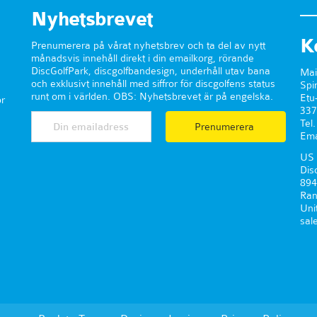
Nyhetsbrevet
K
Prenumerera på vårat nyhetsbrev och ta del av nytt
månadsvis innehåll direkt i din emailkorg, rörande
DiscGolfPark, discgolfbandesign, underhåll utav bana
Mai
och exklusivt innehåll med siffror för discgolfens status
Spi
runt om i världen. OBS: Nyhetsbrevet är på engelska.
Etu
r
337
Tel
Prenumerera
Ema
US 
Dis
894
Ran
Uni
sal