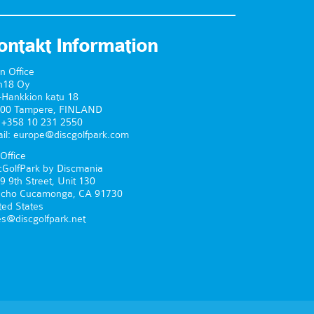
ontakt Information
n Office
n18 Oy
-Hankkion katu 18
00 Tampere, FINLAND
. +358 10 231 2550
il: europe@discgolfpark.com
Office
cGolfPark by Discmania
9 9th Street, Unit 130
cho Cucamonga, CA 91730
ted States
es@discgolfpark.net