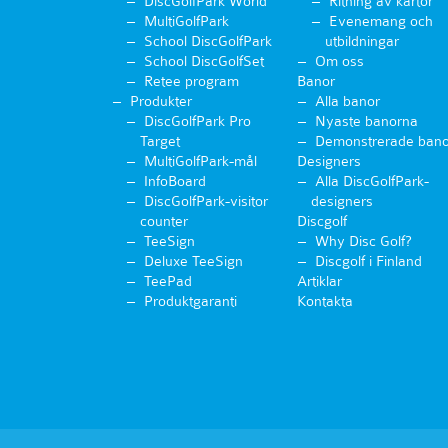
DiscGolfPark World
Ritning av kartor
MultiGolfPark
Evenemang och
School DiscGolfPark
utbildningar
School DiscGolfSet
Om oss
Retee program
Banor
Produkter
Alla banor
DiscGolfPark Pro
Nyaste banorna
Target
Demonstrerade bano
MultiGolfPark-mål
Designers
InfoBoard
Alla DiscGolfPark-
DiscGolfPark-visitor
designers
counter
Discgolf
TeeSign
Why Disc Golf?
Deluxe TeeSign
Discgolf i Finland
TeePad
Artiklar
Produktgaranti
Kontakta