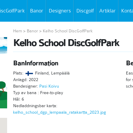
iscGolfPark
Banor
Designers
Discgolf
Artiklar
Kont
Hem
>
Banor
>
Kelho School DiscGolfPark
Kelho School DiscGolfPark
BanInformation
Be
Plats:
Finland, Lempäälä
Eas
Anlagd: 2022
for
Bandesigner:
Pasi Koivu
sch
Typ av bana : Free-to-play
Hål: 6
Nedladdningsbar karta:
kelho_school_dgp_lempaala_ratakartta_2023.jpg