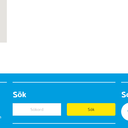
Sök
S
a