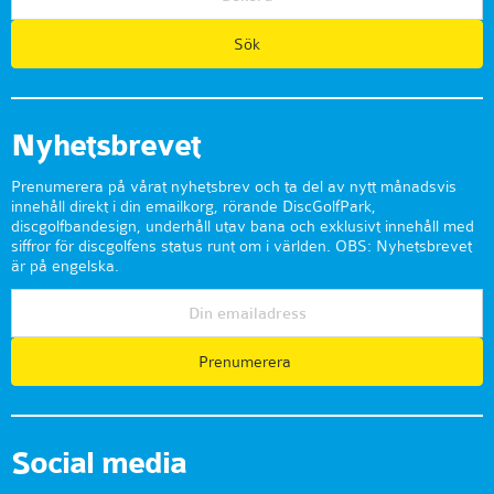
Nyhetsbrevet
Prenumerera på vårat nyhetsbrev och ta del av nytt månadsvis
innehåll direkt i din emailkorg, rörande DiscGolfPark,
discgolfbandesign, underhåll utav bana och exklusivt innehåll med
siffror för discgolfens status runt om i världen. OBS: Nyhetsbrevet
är på engelska.
Prenumerera
Social media