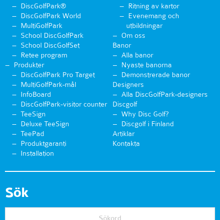
DiscGolfPark®
Ritning av kartor
DiscGolfPark World
Evenemang och
MultiGolfPark
utbildningar
School DiscGolfPark
Om oss
School DiscGolfSet
Banor
Retee program
Alla banor
Produkter
Nyaste banorna
DiscGolfPark Pro Target
Demonstrerade banor
MultiGolfPark-mål
Designers
InfoBoard
Alla DiscGolfPark-designers
DiscGolfPark-visitor counter
Discgolf
TeeSign
Why Disc Golf?
Deluxe TeeSign
Discgolf i Finland
TeePad
Artiklar
Produktgaranti
Kontakta
Installation
Sök