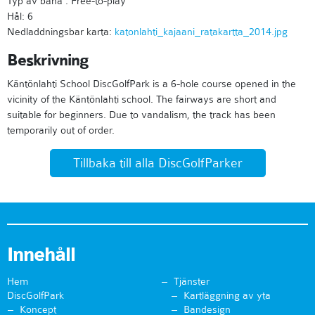
Typ av bana : Free-to-play
Hål: 6
Nedladdningsbar karta:
katonlahti_kajaani_ratakartta_2014.jpg
Beskrivning
Käntönlahti School DiscGolfPark is a 6-hole course opened in the
vicinity of the Käntönlahti school. The fairways are short and
suitable for beginners. Due to vandalism, the track has been
temporarily out of order.
Tillbaka till alla DiscGolfParker
Innehåll
Hem
Tjänster
DiscGolfPark
Kartläggning av yta
Koncept
Bandesign