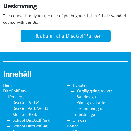
Beskrivning
The course is only for the use of the brigade. It is a 9-hole wooded
course with par 3s.
Tillbaka till alla DiscGolfParker
Innehåll
Hem
Tjänster
DiscGolfPark
Kartläggning av yta
Koncept
Bandesign
DiscGolfPark®
Ritning av kartor
DiscGolfPark World
Evenemang och
MultiGolfPark
utbildningar
School DiscGolfPark
Om oss
School DiscGolfSet
Banor