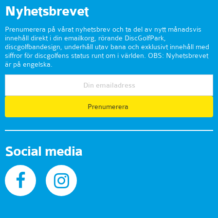
Nyhetsbrevet
Prenumerera på vårat nyhetsbrev och ta del av nytt månadsvis
innehåll direkt i din emailkorg, rörande DiscGolfPark,
discgolfbandesign, underhåll utav bana och exklusivt innehåll med
siffror för discgolfens status runt om i världen. OBS: Nyhetsbrevet
är på engelska.
Prenumerera
Social media