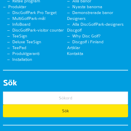
Retee program
Alla banor
Produkter
Nyaste banorna
DiscGolfPark Pro Target
Demonstrerade banor
MultiGolfPark-mål
Designers
InfoBoard
Alla DiscGolfPark-designers
DiscGolfPark-visitor counter
Discgolf
TeeSign
Why Disc Golf?
Deluxe TeeSign
Discgolf i Finland
TeePad
Artiklar
Produktgaranti
Kontakta
Installation
Sök