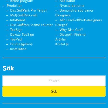
Retee program
Alla banor
Produkter
Nyaste banorna
DiscGolfPark Pro Target
Demonstrerade banor
MultiGolfPark-mål
Designers
InfoBoard
Alla DiscGolfPark-designers
DiscGolfPark-visitor counter
Discgolf
TeeSign
Why Disc Golf?
Deluxe TeeSign
Discgolf i Finland
TeePad
Artiklar
Produktgaranti
Kontakta
Installation
Sök