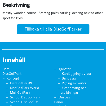
Beskrivning
Mostly wooded course. Starting point/parking locating next to other
sport facilities.
Tillbaka till alla DiscGolfParker
Innehåll
Hem
Tjänster
DiscGolfPark
Kartläggning av yta
Koncept
Bandesign
DiscGolfPark®
Ritning av kartor
DiscGolfPark World
Evenemang och
MultiGolfPark
utbildningar
School DiscGolfPark
Om oss
School DiscGolfSet
Banor