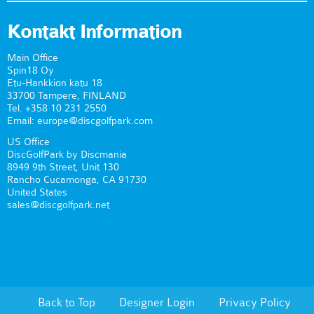
Kontakt Information
Main Office
Spin18 Oy
Etu-Hankkion katu 18
33700 Tampere, FINLAND
Tel. +358 10 231 2550
Email: europe@discgolfpark.com
US Office
DiscGolfPark by Discmania
8949 9th Street, Unit 130
Rancho Cucamonga, CA 91730
United States
sales@discgolfpark.net
Back to Top
Designer Login
Privacy Policy