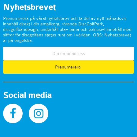
Nyhetsbrevet
Prenumerera på vårat nyhetsbrev och ta del av nytt månadsvis
innehåll direkt i din emailkorg, rörande DiscGolfPark,
discgolfbandesign, underhåll utav bana och exklusivt innehåll med
siffror för discgolfens status runt om i världen. OBS: Nyhetsbrevet
är på engelska.
Prenumerera
Social media