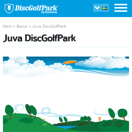
Hem
>
Banor
>
Juva DiscGolfPark
Juva DiscGolfPark